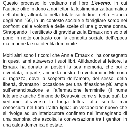
Questo processo lo vediamo nel libro
L’evento,
in cui
l’autrice offre in dono a noi lettori la testimonianza traumatica
dell’aborto, affrontato nella totale solitudine, nella Francia
degli anni ’60, in un contesto sociale e famigliare sordo nei
confronti delle volontà e delle scelte di una giovane donna.
Strappando il certificato di gravidanza la Ernaux non solo si
pone in netto contrasto con la condotta sociale dell’epoca
ma impone la sua identità femminile.
Molti altri sono i ricordi che Annie Ernaux ci ha consegnato
in questi anni attraverso i suoi libri. Affidandosi al lettore, la
Ernaux ha donato ai posteri la sua memoria, che poi è
diventata, in parte, anche la nostra. Lo vediamo in Memoria
di ragazza, dove la scoperta dell’amore, del sesso, della
libertà, diventano l’occasione per una riflessione più ampia
sull’emancipazione e l’affermazione femminile (il nume
tutelare è anche Simone de Beauvoir, come si legge qui). Lo
vediamo attraverso la lunga lettera alla sorella mai
conosciuta nel libro L’altra figlia: un vocabolario nuovo che
si rivolge ad un interlocutore confinato nell’immaginario di
una bambina che ascolta la conversazione tra i genitori in
una calda domenica d’estate.