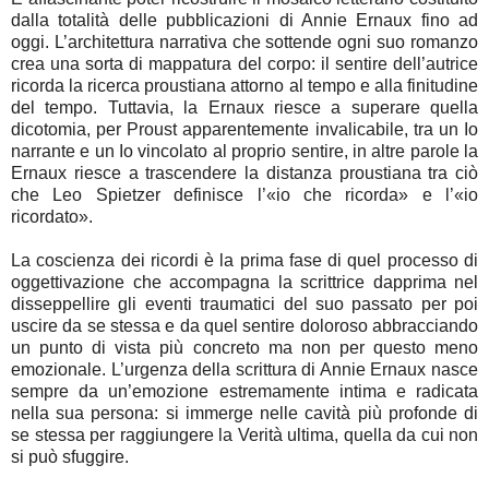
dalla totalità delle pubblicazioni di Annie Ernaux fino ad
oggi. L’architettura narrativa che sottende ogni suo romanzo
crea una sorta di mappatura del corpo: il sentire dell’autrice
ricorda la ricerca proustiana attorno al tempo e alla finitudine
del tempo. Tuttavia, la Ernaux riesce a superare quella
dicotomia, per Proust apparentemente invalicabile, tra un Io
narrante e un Io vincolato al proprio sentire, in altre parole la
Ernaux riesce a trascendere la distanza proustiana tra ciò
che Leo Spietzer definisce l’«io che ricorda» e l’«io
ricordato».
La coscienza dei ricordi è la prima fase di quel processo di
oggettivazione che accompagna la scrittrice dapprima nel
disseppellire gli eventi traumatici del suo passato per poi
uscire da se stessa e da quel sentire doloroso abbracciando
un punto di vista più concreto ma non per questo meno
emozionale. L’urgenza della scrittura di Annie Ernaux nasce
sempre da un’emozione estremamente intima e radicata
nella sua persona: si immerge nelle cavità più profonde di
se stessa per raggiungere la Verità ultima, quella da cui non
si può sfuggire.