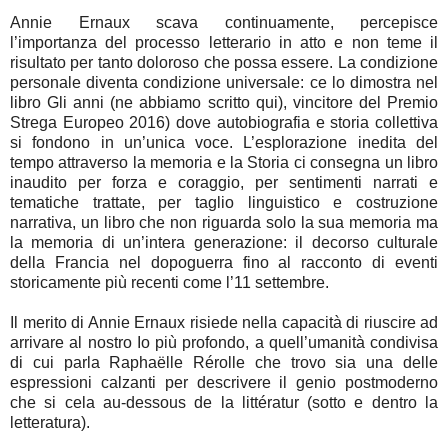
Annie Ernaux scava continuamente, percepisce
l’importanza del processo letterario in atto e non teme il
risultato per tanto doloroso che possa essere. La condizione
personale diventa condizione universale: ce lo dimostra nel
libro Gli anni (ne abbiamo scritto qui), vincitore del Premio
Strega Europeo 2016) dove autobiografia e storia collettiva
si fondono in un’unica voce. L’esplorazione inedita del
tempo attraverso la memoria e la Storia ci consegna un libro
inaudito per forza e coraggio, per sentimenti narrati e
tematiche trattate, per taglio linguistico e costruzione
narrativa, un libro che non riguarda solo la sua memoria ma
la memoria di un’intera generazione: il decorso culturale
della Francia nel dopoguerra fino al racconto di eventi
storicamente più recenti come l’11 settembre.
Il merito di Annie Ernaux risiede nella capacità di riuscire ad
arrivare al nostro Io più profondo, a quell’umanità condivisa
di cui parla Raphaëlle Rérolle che trovo sia una delle
espressioni calzanti per descrivere il genio postmoderno
che si cela au-dessous de la littératur (sotto e dentro la
letteratura).