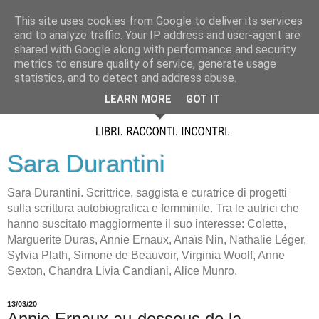
This site uses cookies from Google to deliver its services
and to analyze traffic. Your IP address and user-agent are
shared with Google along with performance and security
metrics to ensure quality of service, generate usage
statistics, and to detect and address abuse.
LEARN MORE
GOT IT
Sara Durantini
Sara Durantini. Scrittrice, saggista e curatrice di progetti
sulla scrittura autobiografica e femminile. Tra le autrici che
hanno suscitato maggiormente il suo interesse: Colette,
Marguerite Duras, Annie Ernaux, Anaïs Nin, Nathalie Léger,
Sylvia Plath, Simone de Beauvoir, Virginia Woolf, Anne
Sexton, Chandra Livia Candiani, Alice Munro.
13/03/20
Annie Ernaux au-dessous de la