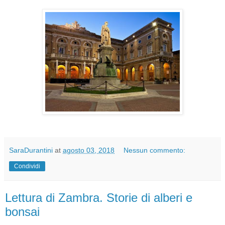
SaraDurantini
at
agosto 03, 2018
Nessun commento:
Condividi
Lettura di Zambra. Storie di alberi e
bonsai