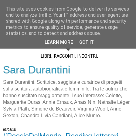
This site uses cookies from Google to deliver its services
and to analyze traffic. Your IP address and user-agent are
shared with Google along with performance and security
metrics to ensure quality of service, generate usage
statistics, and to detect and address abuse.
LEARN MORE
GOT IT
Sara Durantini
Sara Durantini. Scrittrice, saggista e curatrice di progetti
sulla scrittura autobiografica e femminile. Tra le autrici che
hanno suscitato maggiormente il suo interesse: Colette,
Marguerite Duras, Annie Ernaux, Anaïs Nin, Nathalie Léger,
Sylvia Plath, Simone de Beauvoir, Virginia Woolf, Anne
Sexton, Chandra Livia Candiani, Alice Munro.
03/08/18
#PoesieDalMondo. Reading letterari