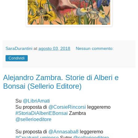
SaraDurantini
at
agosto 03, 2018
Nessun commento:
Condividi
Alejandro Zambra. Storie di Alberi e
Bonsai (Sellerio Editore)
Su
@LibriAmati
Su proposta di
@CorsieRincorsi
leggeremo
#StoriaDiAlberiEBonsai
Zambra
@sellerioeditore
Su proposta di
@Annasaba8
leggeremo
#CreatureLuminose
Suter
@sellerioeditore