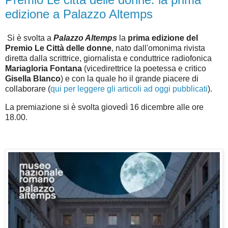
edizione a Palazzo Altemps
Si è svolta a
Palazzo Altemps
la
prima edizione del
Premio Le Città delle donne
, nato dall'omonima rivista
diretta dalla scrittrice, giornalista e conduttrice radiofonica
Mariagloria Fontana
(vicedirettrice la poetessa e critico
Gisella Blanco
) e con la qua
le ho il grande piacere di
collaborare
(
qui per leggere gli articoli ad oggi pubblicati
).
La premiazione si è svolta giovedì 16 dicembre alle ore
18.00.