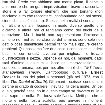
istruttivi. Credo che abbiamo una mente piatta, il cervello
altro non è che un gran improvvisatore, bravo a raccontare
storie e a far tornare elementi che non tornano (non
facciamo altro che raccontarci, confabulando con noi stessi,
storie che ci definiscono). Spesso nella realtà ci sono anche
gli altri, e gli altri leggono in modo diverso quello che
diciamo e allora noi ci rendiamo conto dei buchi della
narrazione. Ma i buchi non rappresentano l’inconscio,
almeno non nel senso classico del termine, sono solo non
detti o cose dimenticate perché fanno male oppure creano
problemi. Qui possiamo fare due cose, riconoscere i suddetti
buchi e con onestà lavorare per migliorarli o trovare
giustificazioni e pezze. Dipende da noi, dai momenti, dagli
stati d’animo e dalle mille facce dell’improvvisazione. La
condizione umana, poi, per me, altro non è che
TMT Terror
Management Theory
. L’antropologo culturale
Ernest
Becker
fu uno dei primi a pensarci (già nel 1973, con il
libro
The Denial of Death
). Gli umani – scrisse- sono umani
perché in grado di cogliere l’inevitabilità della morte. Un bel
guaio, perché nessuno in questo campo sa davvero nulla e
mai sapremo nulla. Per forza sale l’ansia. Metti poi che la
morte è nella nostra scaletta, può arrivare in momenti