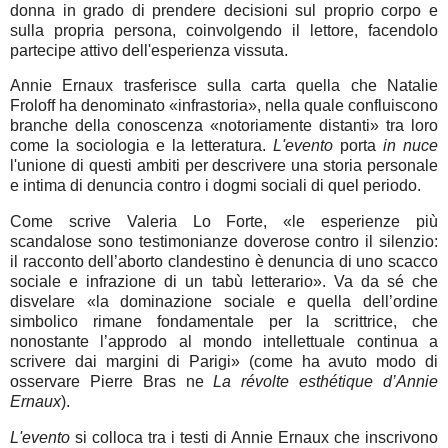
donna in grado di prendere decisioni sul proprio corpo e
sulla propria persona, coinvolgendo il lettore, facendolo
partecipe attivo dell'esperienza vissuta.
Annie Ernaux trasferisce sulla carta quella che Natalie
Froloff ha denominato «infrastoria», nella quale confluiscono
branche della conoscenza «notoriamente distanti» tra loro
come la sociologia e la letteratura.
L'evento
porta
in nuce
l'unione di questi ambiti per descrivere una storia personale
e intima di denuncia contro i dogmi sociali di quel periodo.
Come scrive Valeria Lo Forte, «le esperienze più
scandalose sono testimonianze doverose contro il silenzio:
il racconto dell’aborto clandestino è denuncia di uno scacco
sociale e infrazione di un tabù letterario». Va da sé che
disvelare «la dominazione sociale e quella dell’ordine
simbolico rimane fondamentale per la scrittrice, che
nonostante l’approdo al mondo intellettuale continua a
scrivere dai margini di Parigi» (come ha avuto modo di
osservare Pierre Bras ne
La révolte esthétique d’Annie
Ernaux
).
L'evento
si colloca tra i testi di Annie Ernaux che inscrivono