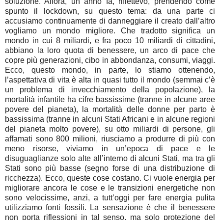
soluzione. Allora, un anno fa, riflettevo, prendendo come
spunto il lockdown, su questo tema: da una parte ci
accusiamo continuamente di danneggiare il creato dall’altro
vogliamo un mondo migliore. Che tradotto significa un
mondo in cui 8 miliardi, e fra poco 10 miliardi di cittadini,
abbiano la loro quota di benessere, un arco di pace che
copre più generazioni, cibo in abbondanza, consumi, viaggi.
Ecco, questo mondo, in parte, lo stiamo ottenendo,
l’aspettativa di vita è alta in quasi tutto il mondo (semmai c’è
un problema di invecchiamento della popolazione), la
mortalità infantile ha cifre bassissime (tranne in alcune aree
povere del pianeta), la mortalità delle donne per parto è
bassissima (tranne in alcuni Stati Africani e in alcune regioni
del pianeta molto povere), su otto miliardi di persone, gli
affamati sono 800 milioni, riusciamo a produrre di più con
meno risorse, viviamo in un’epoca di pace e le
disuguaglianze solo alte all’interno di alcuni Stati, ma tra gli
Stati sono più basse (segno forse di una distribuzione di
ricchezza). Ecco, queste cose costano. Ci vuole energia per
migliorare ancora le cose e le transizioni energetiche non
sono velocissime, anzi, a tutt’oggi per fare energia pulita
utilizziamo fonti fossili. La sensazione è che il benessere
non porta riflessioni in tal senso, ma solo protezione del