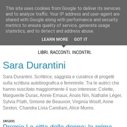
This site uses cookies from Google to deliver its services
and to analyze traffic. Your IP address and user-agent are
shared with Google along with performance and security
metrics to ensure quality of service, generate usage
statistics, and to detect and address abuse.
LEARN MORE
GOT IT
Sara Durantini
Sara Durantini. Scrittrice, saggista e curatrice di progetti
sulla scrittura autobiografica e femminile. Tra le autrici che
hanno suscitato maggiormente il suo interesse: Colette,
Marguerite Duras, Annie Ernaux, Anaïs Nin, Nathalie Léger,
Sylvia Plath, Simone de Beauvoir, Virginia Woolf, Anne
Sexton, Chandra Livia Candiani, Alice Munro.
19/12/21
Premio Le citta delle donne: la prima