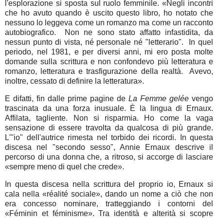
l'esplorazione si sposta sul ruolo femminile. «Negli incontri
che ho avuto quando è uscito questo libro, ho notato che
nessuno lo leggeva come un romanzo ma come un racconto
autobiografico. Non ne sono stato affatto infastidita, da
nessun punto di vista, né personale né "letterario". In quel
periodo, nel 1981, e per diversi anni, mi ero posta molte
domande sulla scrittura e non confondevo più letteratura e
romanzo, letteratura e trasfigurazione della realtà. Avevo,
inoltre, cessato di definire la letteratura».
E difatti, fin dalle prime pagine de
La Femme gelée
vengo
trascinata da una forza inusuale. È la lingua di Ernaux.
Affilata, tagliente. Non si risparmia. Ho come la vaga
sensazione di essere travolta da qualcosa di più grande.
L'"io" dell'autrice rimesta nel torbido dei ricordi. In questa
discesa nel "secondo sesso", Annie Ernaux descrive il
percorso di una donna che, a ritroso, si accorge di lasciare
«sempre meno di quel che crede».
In questa discesa nella scrittura del proprio io, Ernaux si
cala nella «réalité sociale», dando un nome a ciò che non
era concesso nominare, tratteggiando i contorni del
«Féminin et féminisme». Tra identità e alterità si scopre