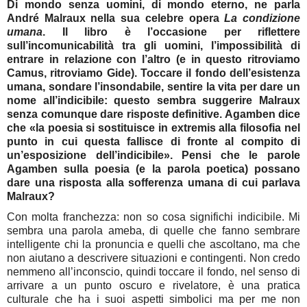
Di mondo senza uomini, di mondo eterno, ne parla
André Malraux nella sua celebre opera
La condizione
umana
. Il libro è l’occasione per riflettere
sull’incomunicabilità tra gli uomini, l’impossibilità di
entrare in relazione con l’altro (e in questo ritroviamo
Camus, ritroviamo Gide). Toccare il fondo dell’esistenza
umana, sondare l’insondabile, sentire la vita per dare un
nome all’indicibile: questo sembra suggerire Malraux
senza comunque dare risposte definitive. Agamben dice
che «la poesia si sostituisce in extremis alla filosofia nel
punto in cui questa fallisce di fronte al compito di
un’esposizione dell’indicibile». Pensi che le parole
Agamben sulla poesia (e la parola poetica) possano
dare una risposta alla sofferenza umana di cui parlava
Malraux?
Con molta franchezza: non so cosa significhi indicibile. Mi
sembra una parola ameba, di quelle che fanno sembrare
intelligente chi la pronuncia e quelli che ascoltano, ma che
non aiutano a descrivere situazioni e contingenti. Non credo
nemmeno all’inconscio, quindi toccare il fondo, nel senso di
arrivare a un punto oscuro e rivelatore, è una pratica
culturale che ha i suoi aspetti simbolici ma per me non