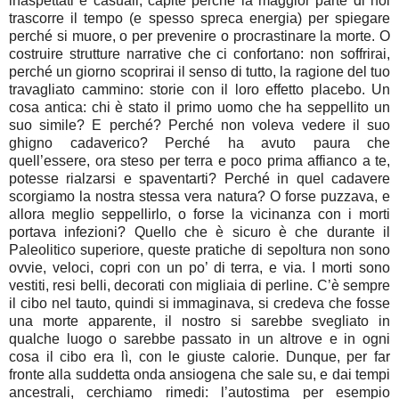
inaspettati e casuali, capite perché la maggior parte di noi
trascorre il tempo (e spesso spreca energia) per spiegare
perché si muore, o per prevenire o procrastinare la morte. O
costruire strutture narrative che ci confortano: non soffrirai,
perché un giorno scoprirai il senso di tutto, la ragione del tuo
travagliato cammino: storie con il loro effetto placebo. Un
cosa antica: chi è stato il primo uomo che ha seppellito un
suo simile? E perché? Perché non voleva vedere il suo
ghigno cadaverico? Perché ha avuto paura che
quell’essere, ora steso per terra e poco prima affianco a te,
potesse rialzarsi e spaventarti? Perché in quel cadavere
scorgiamo la nostra stessa vera natura? O forse puzzava, e
allora meglio seppellirlo, o forse la vicinanza con i morti
portava infezioni? Quello che è sicuro è che durante il
Paleolitico superiore, queste pratiche di sepoltura non sono
ovvie, veloci, copri con un po’ di terra, e via. I morti sono
vestiti, resi belli, decorati con migliaia di perline. C’è sempre
il cibo nel tauto, quindi si immaginava, si credeva che fosse
una morte apparente, il nostro si sarebbe svegliato in
qualche luogo o sarebbe passato in un altrove e in ogni
cosa il cibo era lì, con le giuste calorie. Dunque, per far
fronte alla suddetta onda ansiogena che sale su, e dai tempi
ancestrali, cerchiamo rimedi: l’autostima per esempio