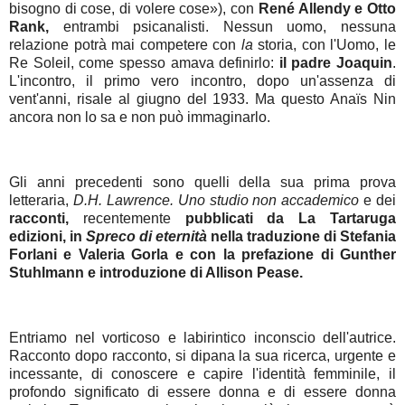
bisogno di cose, di volere cose»), con
René Allendy e Otto
Rank,
entrambi psicanalisti. Nessun uomo, nessuna
relazione potrà mai competere con
la
storia, con l'Uomo, le
Re Soleil, come spesso amava definirlo:
il padre Joaquin
.
L'incontro, il primo vero incontro, dopo un'assenza di
vent'anni, risale al giugno del 1933. Ma questo Anaïs Nin
ancora non lo sa e non può immaginarlo.
Gli anni precedenti sono quelli della sua prima prova
letteraria,
D.H. Lawrence. Uno studio non accademico
e dei
racconti,
recentemente
pubblicati da La Tartaruga
edizioni, in
Spreco di eternità
nella traduzione di Stefania
Forlani e Valeria Gorla e con la prefazione di Gunther
Stuhlmann e introduzione di Allison Pease.
Entriamo nel vorticoso e labirintico inconscio dell'autrice.
Racconto dopo racconto, si dipana la sua ricerca, urgente e
incessante, di conoscere e capire l'identità femminile, il
profondo significato di essere donna e di essere donna