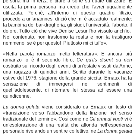
persona ma in terza e tirare a sorte su quale utilizzare. È
uscita la prima persona ma credo che l'avrei ugualmente
utilizzata. Perché, all'interno di questo quadro fittizio,
procedo a un'anamnesi di ciò che mi è accaduto realmente:
la bambina del bar-drogheria, gli studi, l'università, l'aborto, il
dolore. Tutto ciò che vive Denise Lesur l'ho vissuto anch'io.
Nel contenuto, non trasformo la realtà e non la trasfiguro
nemmeno, se è per questo! Piuttosto mi ci tuffo».
«Nella parola romanzo metto letteratura». E ancora più
romanzo lo è il secondo libro,
Ce qu'ils disent ou rien
costruito sul ricordo degli eventi di un'estate vissuti da Anne,
una ragazza di quindici anni. Scritto durante le vacanze
estive del 1976, stagione della grande siccità, Ernaux ha la
sensazione di immergersi nei sentimenti di
quell'adolescente, di ritornare lei stessa ad essere una
quindicenne.
La donna gelata
viene considerato da Ernaux un testo di
«transizione verso l'abbandono della finzione nel senso
tradizionale del termine». Così come ne
Gli armadi vuoti
vi è
un'esplorazione di una realtà che affonda nell'esperienza
personale rivelando un sentire collettivo, ne
La donna gelata