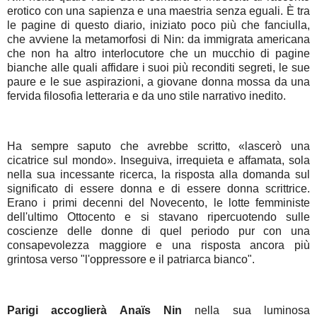
erotico con una sapienza e una maestria senza eguali. È tra
le pagine di questo diario, iniziato poco più che fanciulla,
che avviene la metamorfosi di Nin: da immigrata americana
che non ha altro interlocutore che un mucchio di pagine
bianche alle quali affidare i suoi più reconditi segreti, le sue
paure e le sue aspirazioni, a giovane donna mossa da una
fervida filosofia letteraria e da uno stile narrativo inedito.
Ha sempre saputo che avrebbe scritto, «lascerò una
cicatrice sul mondo». Inseguiva, irrequieta e affamata, sola
nella sua incessante ricerca, la risposta alla domanda sul
significato di essere donna e di essere donna scrittrice.
Erano i primi decenni del Novecento, le lotte femministe
dell'ultimo Ottocento e si stavano ripercuotendo sulle
coscienze delle donne di quel periodo pur con una
consapevolezza maggiore e una risposta ancora più
grintosa verso "l'oppressore e il patriarca bianco".
Parigi accoglierà Anaïs Nin
nella sua luminosa