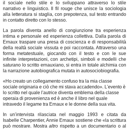
il sociale nello stile e lo sviluppano attraverso lo stile
narrativo e linguistico. Il fil rouge che unisce la sociologia
alla letteratura si staglia, con prepotenza, sul testo entrando
in contatto diretto con lo stesso.
La parola diventa anello di congiunzione tra esperienza
intima e personale ed esperienza collettiva. Dalla parola di
Ernaux traspare una presa di coscienza e di responsabilità
della realtà sociale vissuta e poi raccontata. Attraverso una
forma metatestuale, giocando con il testo e con le sue
infinite interpretazioni, con archetipi, simboli e modelli che
saturano lo scritto ernauxiano, si entra in totale alchimia con
la narrazione autobiografica mutata in autosociobiografia.
«Ho creato un collegamento confuso tra la mia classe
sociale originaria e ciò che mi stava accadendo». L'evento è
lo scritto nel quale l'autrice diventa emblema della classe
operaia di provenienza ed è anche il libro nel quale
intravedo il legame tra Ernaux e le donne della sua vita.
In un'intervista rilasciata nel maggio 1993 e citata da
Isabelle Charpentier, Annie Ernaux sostiene che «la scrittura
può mostrare. Mostra
altro
rispetto a un documentario o al