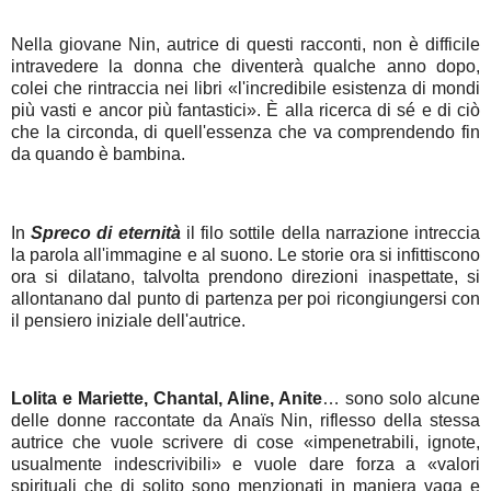
Nella giovane Nin, autrice di questi racconti, non è difficile
intravedere la donna che diventerà qualche anno dopo,
colei che rintraccia nei libri «l'incredibile esistenza di mondi
più vasti e ancor più fantastici». È alla ricerca di sé e di ciò
che la circonda, di quell'essenza che va comprendendo fin
da quando è bambina.
In
Spreco di eternità
il filo sottile della narrazione intreccia
la parola all'immagine e al suono. Le storie ora si infittiscono
ora si dilatano, talvolta prendono direzioni inaspettate, si
allontanano dal punto di partenza per poi ricongiungersi con
il pensiero iniziale dell'autrice.
Lolita e Mariette, Chantal, Aline, Anite
… sono solo alcune
delle donne raccontate da Anaïs Nin, riflesso della stessa
autrice che vuole scrivere di cose «impenetrabili, ignote,
usualmente indescrivibili» e vuole dare forza a «valori
spirituali che di solito sono menzionati in maniera vaga e