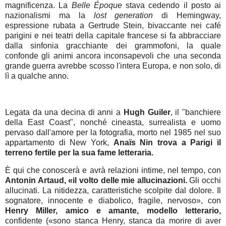
magnificenza. La
Belle Époque
stava cedendo il posto ai
nazionalismi ma la
lost generation
di Hemingway,
espressione rubata a Gertrude Stein, bivaccante nei café
parigini e nei teatri della capitale francese si fa abbracciare
dalla sinfonia gracchiante dei grammofoni, la quale
confonde gli animi ancora inconsapevoli che una seconda
grande guerra avrebbe scosso l'intera Europa, e non solo, di
lì a qualche anno.
Legata da una decina di anni a
Hugh Guiler
, il "banchiere
della East Coast", nonché cineasta, surrealista e uomo
pervaso dall'amore per la fotografia, morto nel 1985 nel suo
appartamento di New York,
Anaïs Nin trova a Parigi il
terreno fertile per la sua fame letteraria.
È qui che conoscerà e avrà relazioni intime, nel tempo, con
Antonin Artaud, «il volto delle mie allucinazioni.
Gli occhi
allucinati. La nitidezza, caratteristiche scolpite dal dolore. Il
sognatore, innocente e diabolico, fragile, nervoso», con
Henry Miller, amico e amante, modello letterario,
confidente («sono stanca Henry, stanca da morire di aver