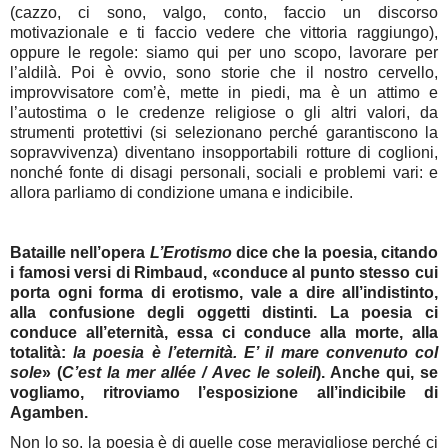
(cazzo, ci sono, valgo, conto, faccio un discorso
motivazionale e ti faccio vedere che vittoria raggiungo),
oppure le regole: siamo qui per uno scopo, lavorare per
l’aldilà. Poi è ovvio, sono storie che il nostro cervello,
improvvisatore com’è, mette in piedi, ma è un attimo e
l’autostima o le credenze religiose o gli altri valori, da
strumenti protettivi (si selezionano perché garantiscono la
sopravvivenza) diventano insopportabili rotture di coglioni,
nonché fonte di disagi personali, sociali e problemi vari: e
allora parliamo di condizione umana e indicibile.
Bataille nell’opera
L’Erotismo
dice che la poesia, citando
i famosi versi di Rimbaud, «conduce al punto stesso cui
porta ogni forma di erotismo, vale a dire all’indistinto,
alla confusione degli oggetti distinti. La poesia ci
conduce all’eternità, essa ci conduce alla morte, alla
totalità:
la poesia è l’eternità. E’ il mare convenuto col
sole
» (
C’est la mer allée / Avec le soleil
). Anche qui, se
vogliamo, ritroviamo l’esposizione all’indicibile di
Agamben.
Non lo so, la poesia è di quelle cose meravigliose perché ci