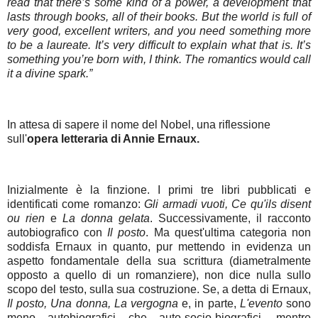
read that there’s some kind of a power, a development that
lasts through books, all of their books. But the world is full of
very good, excellent writers, and you need something more
to be a laureate. It’s very difficult to explain what that is. It’s
something you’re born with, I think. The romantics would call
it a divine spark.”
In attesa di sapere il nome del Nobel, una riflessione
sull'
opera letteraria di Annie Ernaux.
Inizialmente è la finzione. I primi tre libri pubblicati e
identificati come romanzo:
Gli armadi vuoti,
Ce qu'ils disent
ou rien
e
La donna gelata
. Successivamente, il racconto
autobiografico con
Il posto
. Ma quest'ultima categoria non
soddisfa Ernaux in quanto, pur mettendo in evidenza un
aspetto fondamentale della sua scrittura (diametralmente
opposto a quello di un romanziere), non dice nulla sullo
scopo del testo, sulla sua costruzione. Se, a detta di Ernaux,
Il posto, Una donna, La vergogna
e, in parte,
L'evento
sono
meno autobiografici che auto-socio-biografici, mentre