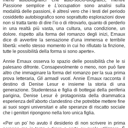
Passione semplice
e
L'occupation
sono analisi sulla
modalità delle passioni, è altresì vero che i testi del periodo
cosiddetto autobiografico sono soprattutto esplorazioni dove
non si tratta tanto di dire l'io o di ritrovarlo, quanto di perderlo
in una realtà più vasta, una cultura, una condizione, un
dolore. rispetto alla forma del romanzo degli inizi, Ernaux
dice di avvertire la sensazione d'una immensa e terribile
libertà: «nello stesso momento in cui ho rifiutato la finzione,
tutte le possibilità della forma si sono aperte».
Annie Ernaux osserva lo spazio delle possibilità che le si
palesano difronte. Consapevolmente o meno, non può fare
altro che immaginare la forma del romanzo per la sua prima
prova letteraria,
Gli armadi vuoti
. Annie Ernaux racconta il
destino di Denise Lesur e insieme la storia di una
generazione. Studentessa e figlia di bottegai della periferia
parigina, Denise Lesur è protagonista della drammatica
esperienza dell'aborto clandestino che potrebbe mettere fine
ai suoi sogni universitari e alle speranze di riscatto sociale
che i genitori ripongono nella loro unica figlia.
«Per un po' ho avuto il desiderio di non scrivere in prima