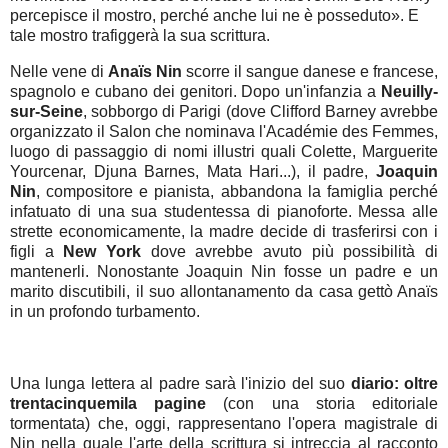
percepisce il mostro, perché anche lui ne è posseduto». E
tale mostro trafiggerà la sua scrittura.
Nelle vene di
Anaïs Nin
scorre il sangue danese e francese,
spagnolo e cubano dei genitori. Dopo un'infanzia a
Neuilly-
sur-Seine
, sobborgo di Parigi (dove Clifford Barney avrebbe
organizzato il Salon che nominava l'Académie des Femmes,
luogo di passaggio di nomi illustri quali Colette, Marguerite
Yourcenar, Djuna Barnes, Mata Hari...), il padre,
Joaquin
Nin
, compositore e pianista, abbandona la famiglia perché
infatuato di una sua studentessa di pianoforte. Messa alle
strette economicamente, la madre decide di trasferirsi con i
figli a
New York
dove avrebbe avuto più possibilità di
mantenerli. Nonostante Joaquin Nin fosse un padre e un
marito discutibili, il suo allontanamento da casa gettò Anaïs
in un profondo turbamento.
Una lunga lettera al padre sarà l'inizio del suo
diario: oltre
trentacinquemila pagine
(con una storia editoriale
tormentata) che, oggi, rappresentano l'opera magistrale di
Nin nella quale l'arte della scrittura si intreccia al racconto