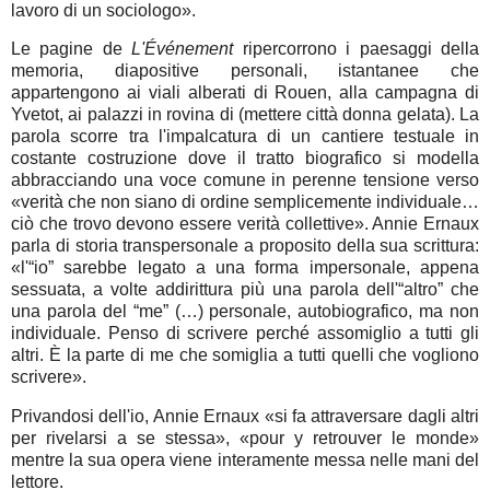
lavoro di un sociologo».
Le pagine de
L'Événement
ripercorrono i paesaggi della
memoria, diapositive personali, istantanee che
appartengono ai viali alberati di Rouen, alla campagna di
Yvetot, ai palazzi in rovina di (mettere città donna gelata). La
parola scorre tra l'impalcatura di un cantiere testuale in
costante costruzione dove il tratto biografico si modella
abbracciando una voce comune in perenne tensione verso
«verità che non siano di ordine semplicemente individuale…
ciò che trovo devono essere verità collettive». Annie Ernaux
parla di storia transpersonale a proposito della sua scrittura:
«l'“io” sarebbe legato a una forma impersonale, appena
sessuata, a volte addirittura più una parola dell'“altro” che
una parola del “me” (…) personale, autobiografico, ma non
individuale. Penso di scrivere perché assomiglio a tutti gli
altri. È la parte di me che somiglia a tutti quelli che vogliono
scrivere».
Privandosi dell'io, Annie Ernaux «si fa attraversare dagli altri
per rivelarsi a se stessa», «pour y retrouver le monde»
mentre la sua opera viene interamente messa nelle mani del
lettore.