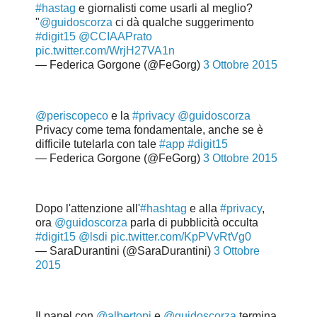
#hastag
e giornalisti come usarli al meglio?
"
@guidoscorza
ci dà qualche suggerimento
#digit15
@CCIAAPrato
pic.twitter.com/WrjH27VA1n
— Federica Gorgone (@FeGorg)
3 Ottobre 2015
@periscopeco
e la
#privacy
@guidoscorza
Privacy come tema fondamentale, anche se è
difficile tutelarla con tale
#app
#digit15
— Federica Gorgone (@FeGorg)
3 Ottobre 2015
Dopo l'attenzione all'
#hashtag
e alla
#privacy
,
ora
@guidoscorza
parla di pubblicità occulta
#digit15
@lsdi
pic.twitter.com/KpPVvRtVg0
— SaraDurantini (@SaraDurantini)
3 Ottobre
2015
Il panel con
@albertopi
e
@guidoscorza
termina