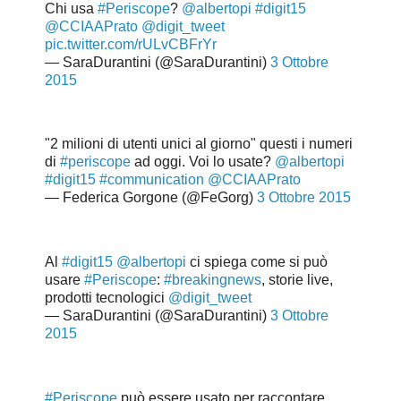
Chi usa
#Periscope
?
@albertopi
#digit15
@CCIAAPrato
@digit_tweet
pic.twitter.com/rULvCBFrYr
— SaraDurantini (@SaraDurantini)
3 Ottobre
2015
"2 milioni di utenti unici al giorno" questi i numeri
di
#periscope
ad oggi. Voi lo usate?
@albertopi
#digit15
#communication
@CCIAAPrato
— Federica Gorgone (@FeGorg)
3 Ottobre 2015
Al
#digit15
@albertopi
ci spiega come si può
usare
#Periscope
:
#breakingnews
, storie live,
prodotti tecnologici
@digit_tweet
— SaraDurantini (@SaraDurantini)
3 Ottobre
2015
#Periscope
può essere usato per raccontare