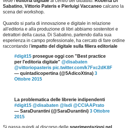
vede l'
editoria digitale
al centro del dibattito.
Roberta Di
Sabatino, Vittorio Pateris e Pierluigi Vaccaneo
calcano la
scena del workshop.
Quando si parla di innovazione e digitale in relazione
all'editoria e alla produzione di libri abbiamo sostenitori e
detrattori della causa. Di Sabatino, partendo dalla sua
esperienza in campo professionale, ha cercato di fare ordine
raccontando l'
impatto del digitale sulla filiera editoriale
#digit15
prosegue oggi con "Best practice
per l'editoria digitale"
@disabaten
@vittoriopasteris
pic.twitter.com/k7Fxc2dK8F
— quintadicopertina (@5AdicoXtina)
3
Ottobre 2015
La problematica delle librerie indipendenti
#digit15
@disabaten
@lsdi
@CCIAAPrato
— SaraDurantini (@SaraDurantini)
3 Ottobre
2015
Si passa quindi al discorso delle
sperimentazioni nel