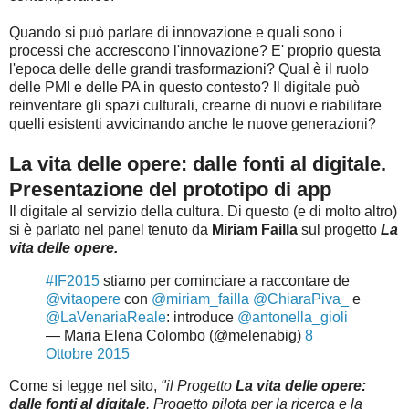
Quando si può parlare di innovazione e quali sono i
processi che accrescono l'innovazione? E' proprio questa
l'epoca delle delle grandi trasformazioni? Qual è il ruolo
delle PMI e delle PA in questo contesto? Il digitale può
reinventare gli spazi culturali, crearne di nuovi e riabilitare
quelli esistenti avvicinando anche le nuove generazioni?
La vita delle opere: dalle fonti al digitale.
Presentazione del prototipo di app
Il digitale al servizio della cultura. Di questo (e di molto altro)
si è parlato nel panel tenuto da
Miriam Failla
sul progetto
La
vita delle opere.
#IF2015
stiamo per cominciare a raccontare de
@vitaopere
con
@miriam_failla
@ChiaraPiva_
e
@LaVenariaReale
: introduce
@antonella_gioli
— Maria Elena Colombo (@melenabig)
8
Ottobre 2015
Come si legge nel sito,
"il Progetto
La vita delle opere:
dalle fonti al digitale
. Progetto pilota per la ricerca e la