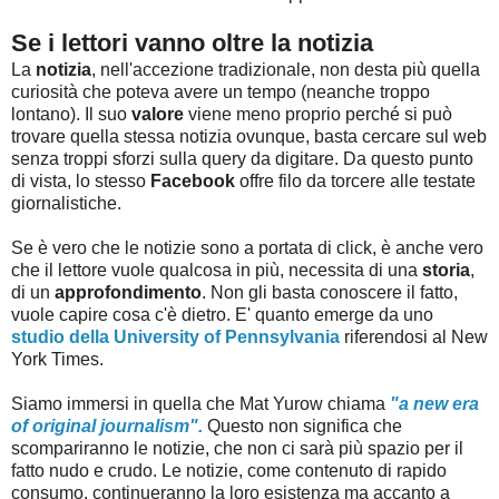
Se i lettori vanno oltre la notizia
La
notizia
, nell'accezione tradizionale, non desta più quella
curiosità che poteva avere un tempo (neanche troppo
lontano). Il suo
valore
viene meno proprio perché si può
trovare quella stessa notizia ovunque, basta cercare sul web
senza troppi sforzi sulla query da digitare. Da questo punto
di vista, lo stesso
Facebook
offre filo da torcere alle testate
giornalistiche.
Se è vero che le notizie sono a portata di click, è anche vero
che il lettore vuole qualcosa in più, necessita di una
storia
,
di un
approfondimento
. Non gli basta conoscere il fatto,
vuole capire cosa c'è dietro. E' quanto emerge da uno
studio della University of Pennsylvania
riferendosi al New
York Times.
Siamo immersi in quella che Mat Yurow chiama
"a new era
of original journalism".
Questo non significa che
scompariranno le notizie, che non ci sarà più spazio per il
fatto nudo e crudo. Le notizie, come contenuto di rapido
consumo, continueranno la loro esistenza ma accanto a