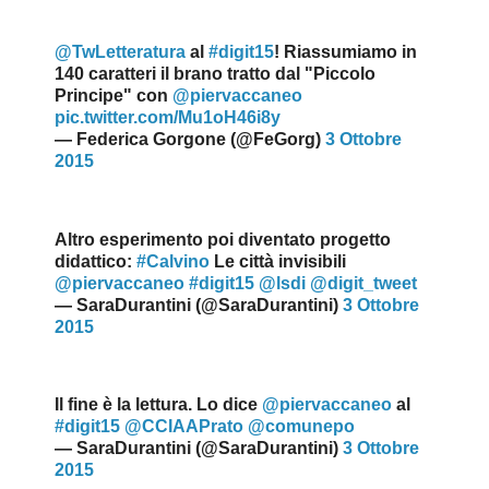
@TwLetteratura
al
#digit15
! Riassumiamo in
140 caratteri il brano tratto dal "Piccolo
Principe" con
@piervaccaneo
pic.twitter.com/Mu1oH46i8y
— Federica Gorgone (@FeGorg)
3 Ottobre
2015
Altro esperimento poi diventato progetto
didattico:
#Calvino
Le città invisibili
@piervaccaneo
#digit15
@lsdi
@digit_tweet
— SaraDurantini (@SaraDurantini)
3 Ottobre
2015
Il fine è la lettura. Lo dice
@piervaccaneo
al
#digit15
@CCIAAPrato
@comunepo
— SaraDurantini (@SaraDurantini)
3 Ottobre
2015