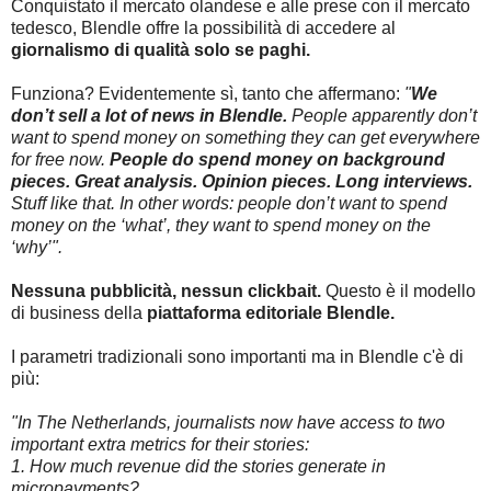
Conquistato il mercato olandese e alle prese con il mercato
tedesco, Blendle offre la possibilità di accedere al
giornalismo di qualità solo se paghi.
Funziona? Evidentemente sì, tanto che affermano:
"
We
don’t sell a lot of news in Blendle.
People apparently don’t
want to spend money on something they can get everywhere
for free now.
People do spend money on background
pieces. Great analysis. Opinion pieces. Long interviews.
Stuff like that. In other words: people don’t want to spend
money on the ‘what’, they want to spend money on the
‘why’".
Nessuna pubblicità, nessun clickbait.
Questo è il modello
di business della
piattaforma editoriale Blendle.
I parametri tradizionali sono importanti ma in Blendle c'è di
più:
"In The Netherlands, journalists now have access to two
important extra metrics for their stories:
1. How much revenue did the stories generate in
micropayments?