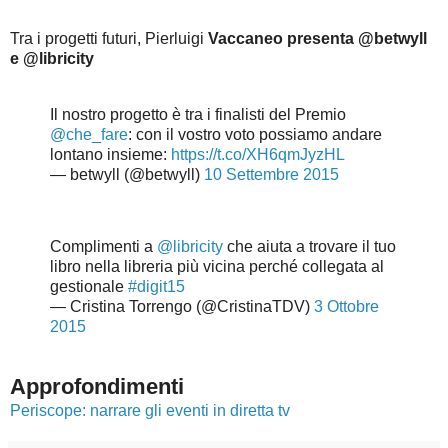
Tra i progetti futuri, Pierluigi
Vaccaneo presenta @betwyll
e @libricity
Il nostro progetto è tra i finalisti del Premio
@che_fare
: con il vostro voto possiamo andare
lontano insieme:
https://t.co/XH6qmJyzHL
— betwyll (@betwyll)
10 Settembre 2015
Complimenti a
@libricity
che aiuta a trovare il tuo
libro nella libreria più vicina perché collegata al
gestionale
#digit15
— Cristina Torrengo (@CristinaTDV)
3 Ottobre
2015
Approfondimenti
Periscope: narrare gli eventi in diretta tv