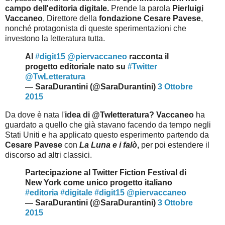
campo dell'editoria digitale.
Prende la parola
Pierluigi
Vaccaneo
, Direttore della
fondazione Cesare Pavese
,
nonché protagonista di queste sperimentazioni che
investono la letteratura tutta.
Al
#digit15
@piervaccaneo
racconta il
progetto editoriale nato su
#Twitter
@TwLetteratura
— SaraDurantini (@SaraDurantini)
3 Ottobre
2015
Da dove è nata l'
idea di
@Twletteratura
? Vaccaneo
ha
guardato a quello che già stavano facendo da tempo negli
Stati Uniti e ha applicato questo esperimento partendo da
Cesare Pavese
con
La Luna e i falò
,
per poi estendere il
discorso ad altri classici.
Partecipazione al Twitter Fiction Festival di
New York come unico progetto italiano
#editoria
#digitale
#digit15
@piervaccaneo
— SaraDurantini (@SaraDurantini)
3 Ottobre
2015