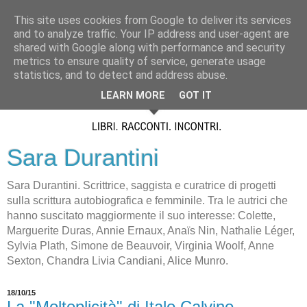
This site uses cookies from Google to deliver its services
and to analyze traffic. Your IP address and user-agent are
shared with Google along with performance and security
metrics to ensure quality of service, generate usage
statistics, and to detect and address abuse.
LEARN MORE
GOT IT
Sara Durantini
Sara Durantini. Scrittrice, saggista e curatrice di progetti
sulla scrittura autobiografica e femminile. Tra le autrici che
hanno suscitato maggiormente il suo interesse: Colette,
Marguerite Duras, Annie Ernaux, Anaïs Nin, Nathalie Léger,
Sylvia Plath, Simone de Beauvoir, Virginia Woolf, Anne
Sexton, Chandra Livia Candiani, Alice Munro.
18/10/15
La "Molteplicità" di Italo Calvino