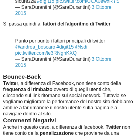
sicurezza
#digit15
pic.twitter.com/UCA0ewxRYS
— SaraDurantini (@SaraDurantini)
3 Ottobre
2015
Si passa quindi ai
fattori dell'algoritmo di Twitter
Punto per punto i fattori principali di twitter
@andrea_boscaro
#digit15
@lsdi
pic.twitter.com/te3RNgnKXQ
— SaraDurantini (@SaraDurantini)
3 Ottobre
2015
Bounce-Back
Twitter
, a differenza di Facebook, non tiene conto della
frequenza di rimbalzo
ovvero di quegli utenti che,
cliccando sul link ritornano sul social network. Tuttavia se
vogliamo migliorare la performance del nostro sito dobbiamo
ambire a far rimanere il nostro utente sulla pagina e a
navigare dentro al sito.
Commenti Negativi
Anche in questo caso, a differenza di facebook,
Twitter
non
tiene conto della
penalizzazione
che proviene da una