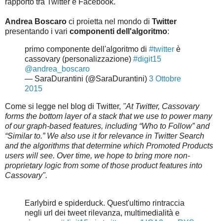
rapporto tra Twitter e Facebook.
Andrea Boscaro
ci proietta nel mondo di
Twitter
presentando i vari
componenti dell'algoritmo
:
primo componente dell'algoritmo di
#twitter
è
cassovary (personalizzazione)
#digit15
@andrea_boscaro
— SaraDurantini (@SaraDurantini)
3 Ottobre
2015
Come si legge nel blog di Twitter,
"At Twitter, Cassovary
forms the bottom layer of a stack that we use to power many
of our graph-based features, including “Who to Follow” and
“Similar to.” We also use it for relevance in Twitter Search
and the algorithms that determine which Promoted Products
users will see. Over time, we hope to bring more non-
proprietary logic from some of those product features into
Cassovary".
Earlybird e spiderduck. Quest'ultimo rintraccia
negli url dei tweet rilevanza, multimedialità e