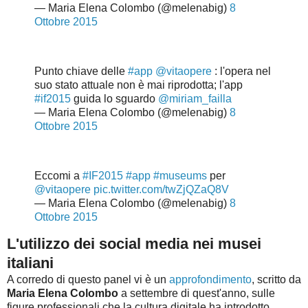
— Maria Elena Colombo (@melenabig)
8
Ottobre 2015
Punto chiave delle
#app
@vitaopere
: l'opera nel
suo stato attuale non è mai riprodotta; l'app
#if2015
guida lo sguardo
@miriam_failla
— Maria Elena Colombo (@melenabig)
8
Ottobre 2015
Eccomi a
#IF2015
#app
#museums
per
@vitaopere
pic.twitter.com/twZjQZaQ8V
— Maria Elena Colombo (@melenabig)
8
Ottobre 2015
L'utilizzo dei social media nei musei
italiani
A corredo di questo panel vi è un
approfondimento
, scritto da
Maria Elena Colombo
a settembre di quest'anno, sulle
figure professionali che la cultura digitale ha introdotto