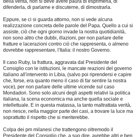
della verità, non si deve avere paura di esprimerla, di
difenderla, di parlarne e discuterne, di dimostrarla.
Eppure, se ci si guarda attorno, non si vede alcuna
realizzazione concreta delle parole del Papa. Quello a cui si
assiste, ciò che ogni giorno invade la nostra quotidianità,
non sono altro che dubbi, illazioni, per non parlare delle
fratture e lacerazioni contro ciò che rappresenta, o almeno
dovrebbe rappresentare, l'Italia: il nostro Governo.
Il caso Ruby, la frattura, aggravata dal Presidente del
Consiglio con le istituzioni, le mancate reazioni del governo
italiano all'intervento in Libia, (salvo poi riprendersi e capire
che, forse, era quanto meno il caso di far sentire la nostra
voce), per non parlare delle ultime vicende sul caso
Mondadori. Sono solo alcuni degli aspetti relativi la politica
italiana, la scena economica ma anche quella sociale e
intellettuale. E in questa matassa, la tanto maltrattata verità,
non riesce, nella maggior parte dei casi, a trovare la luce ma
soprattutto il rispetto che si meriterebbe.
Colpa dei pm milanesi che trattengono oltremodo il
Presidente del Consiglio che, a suo dire, avrebbe altri e ben