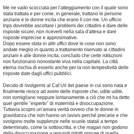
Me ne vado scocciata per l'atteggiamento con il quale sono
stata trattata e per come, in generale, trattano le persone
anziane e le donne incita che erano lì con me. Un ufficio
Inps dovrebbe ascoltare i problemi dei cittadini e dare delle
risposte sicure, non riceverli nella sala d'attesa e dare
risposte imprecise e approsimative.
Dopo essere stata in altri uffici dove le cose non sono
andate meglio in quanto a trattamento riservato ai cittadini
anziani e alle donne incita, concludo che certe istituzioni
non funzionano nonostante viva nella capitale. La città
eterna rischia di esserlo anche per la non tempestività delle
risposte date dagli uffici pubblici.
Decido di rivolgermi al Caf Uil del paese in cui sono nata e
finalmente riesco ad avere delle risposte che, udite udite,
non somigliano neppure lontanamente a ciò che mi ha detto
quel gentile "esperto" di maternità e disoccupazione.
Tuttavia scopro un'amara verità ovvero che le donne in
gravidanza che non hanno un lavoro perché precarie e che
svolgono molte supplenze nelle scuole statali a tempo
determinato, come la sottoscritta, e che magari non godono
della disoccupazione a requisiti ridotti oppure di quella