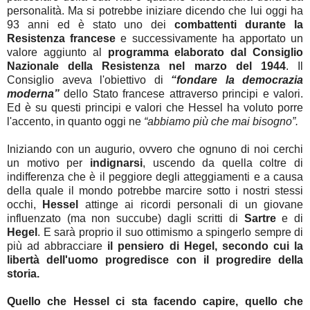
personalità. Ma si potrebbe iniziare dicendo che lui oggi ha
93 anni ed è stato uno dei
combattenti durante la
Resistenza francese
e successivamente ha apportato un
valore aggiunto al
programma elaborato dal Consiglio
Nazionale della Resistenza nel marzo del 1944
. Il
Consiglio aveva l'obiettivo di
“fondare la democrazia
moderna”
dello Stato francese attraverso principi e valori.
Ed è su questi principi e valori che Hessel ha voluto porre
l'accento, in quanto oggi ne
“abbiamo più che mai bisogno”.
Iniziando con un augurio, ovvero che ognuno di noi cerchi
un motivo per
indignarsi
, uscendo da quella coltre di
indifferenza che è il peggiore degli atteggiamenti e a causa
della quale il mondo potrebbe marcire sotto i nostri stessi
occhi,
Hessel
attinge ai ricordi personali di un giovane
influenzato (ma non succube) dagli scritti di
Sartre
e di
Hegel
. E sarà proprio il suo ottimismo a spingerlo sempre di
più ad abbracciare
il pensiero di Hegel, secondo cui la
libertà dell'uomo progredisce con il progredire della
storia.
Quello che Hessel ci sta facendo capire, quello che