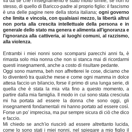
va da sé che l'insegnamento è stato molto simile, se non lo
stesso, di quello di Baricco-padre al proprio figlio: il fascismo
è una delle pagine nere della storia italiana;
ogni governo
che limita e vincola, con qualsiasi mezzo, la libertà altrui
non porta alla crescita intellettuale della persona e in
generale dello stato ma genera e alimenta all'ignoranza e
l'ignoranza alla cattiveria, ai luoghi comuni, al razzismo,
alla violenza.
Entrambi i miei nonni sono scomparsi parecchi anni fa, è
rimasta solo mia nonna che non si stanca mai di ricordarmi
questi insegnamenti, anche a costo di risultare pedante.
Oggi sono mamma, beh non affretterei le cose, diciamo che
lo diventerò tra qualche mese e come ogni mamma in dolce
attesa faccio un bilancio, forse il primo di una lunga serie, di
quella che è stata la mia vita fino a questo momento, a
partire dalla mia famiglia. Il modo in cui sono stata cresciuta
mi ha portata ad essere la donna che sono oggi, gli
insegnamenti fondamentali mi hanno portato ad essere così.
Forse un po' imprecisa, ma pur sempre sicura di ciò che dico
e faccio.
Mi chiedo se anch'io riuscirò ad essere altrettanto lucida,
come lo sono stati i miei nonni, nel spiegare a mio figlio il