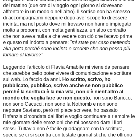
del mattino (due ore di viaggio ogni giorno si dovevano
affrontare in un modo o nell'altro). Il sorriso non ha smesso
di accompagnarmi neppure dopo aver scoperto di essere
incinta, ma nel posto dove mi trovavo non hanno impiegato
molto a propormi, con molta gentilezza, un altro contratto
che non aveva nulla a che vedere con ciò che facevo prima
e questo mi indotto a pensare:
"mi state per caso mettendo
alla porta perché sono incinta e credete che non possa più
tornare al lavoro?"
Leggendo l'articolo di Flavia Amabile mi viene da pensare
che sarebbe bello poter vivere di comunicazione e scrittura
sul web. Lo faccio da anni.
Ho scritto, scrivo, ho
pubblicato, pubblico, scrivo anche se non pubblico
perché la scrittura è la mia vita, non c'è nient'altro al
mondo che voglia fare se non questo,
non sono Baricco,
non sono Cacucci, non sono la Nothomb e non sono
neppure Saviano, però mi piace scrivere, ho passato
l'infanzia circondata dai libri e voglio continuare a riempire le
mie giornate delle emozioni che mi possono dare i libri
stessi. Tuttavia non è facile guadagnare con la scrittura,
specie se ci si scontra con testate giornalistiche che offrono