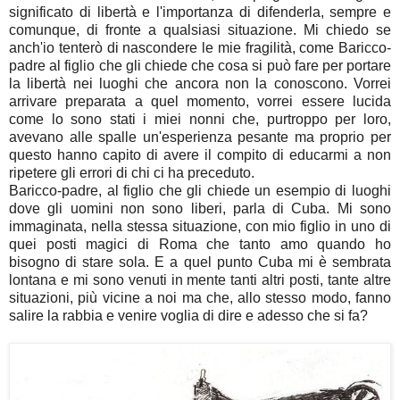
significato di libertà e l'importanza di difenderla, sempre e
comunque, di fronte a qualsiasi situazione. Mi chiedo se
anch'io tenterò di nascondere le mie fragilità, come Baricco-
padre al figlio che gli chiede che cosa si può fare per portare
la libertà nei luoghi che ancora non la conoscono. Vorrei
arrivare preparata a quel momento, vorrei essere lucida
come lo sono stati i miei nonni che, purtroppo per loro,
avevano alle spalle un'esperienza pesante ma proprio per
questo hanno capito di avere il compito di educarmi a non
ripetere gli errori di chi ci ha preceduto.
Baricco-padre, al figlio che gli chiede un esempio di luoghi
dove gli uomini non sono liberi, parla di Cuba. Mi sono
immaginata, nella stessa situazione, con mio figlio in uno di
quei posti magici di Roma che tanto amo quando ho
bisogno di stare sola. E a quel punto Cuba mi è sembrata
lontana e mi sono venuti in mente tanti altri posti, tante altre
situazioni, più vicine a noi ma che, allo stesso modo, fanno
salire la rabbia e venire voglia di dire e adesso che si fa?