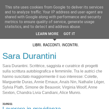
This site uses cookies from Google to deliver its services
and to analyze traffic. Your IP address and user-agent are
shared with Google along with performance and security
metrics to ensure quality of service, generate usage
statistics, and to detect and address abuse.
LEARN MORE
GOT IT
Sara Durantini
Sara Durantini. Scrittrice, saggista e curatrice di progetti
sulla scrittura autobiografica e femminile. Tra le autrici che
hanno suscitato maggiormente il suo interesse: Colette,
Marguerite Duras, Annie Ernaux, Anaïs Nin, Nathalie Léger,
Sylvia Plath, Simone de Beauvoir, Virginia Woolf, Anne
Sexton, Chandra Livia Candiani, Alice Munro.
31/05/11
Lavorare in gravidanza