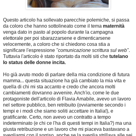
Questo articolo ha sollevato parecchie polemiche, si passa
da coloro che hanno sottolineato come il tema
maternità
venga dato in pasto al popolo durante la campagna
elettorale per poi sbarazzarsene e dimenticarsene
velocemente, a coloro che si chiedono cosa stia a
significare l'espressione
"comunicazione scrittura sul web"
.
Tuttavia l'articolo è stato riportato da molti siti che
tutelano
lo status delle donne incita.
Ho già avuto modo di parlare della mia condizione di futura
mamma... questa situazione ha già cambiato la mia vita e
quella di chi mi sta accanto e credo che ancora molti
cambiamenti dovranno avvenire. Anch'io, come le due
protagoniste dell'articolo di Flavia Amabile, avevo un lavoro
nel settore pubblico, ben retribuito (ovviamente secondo i
tempi e i modi che siamo soliti accettare in Italia!), e
gratificante. Certo, non avevo un contratto a tempo
indeterminato (e chi ce l'ha di questi tempi in Italia?) ma una
giusta retribuzione e un lavoro che mi piaceva bastavano a
svegliarmi con il sorriso, anche se la sveglia strillava alle sei