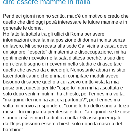
dire essere mamme in Italia
Per dieci giorni non ho scritto, ma c'è un motivo e credo che
quello che dirò oggi potrà interessare le future mamme e in
generale le donne.
Ho fatto la trottola tra gli uffici di Roma per avere
informazioni circa la mia posizione di donna incinta senza
un lavoro. Mi sono recata alla sede Caf vicina a casa, dove
un signore, "esperto" di maternità e disoccupazione, mi ha
gentilmente ricevuto nella sala d'attesa perché, a suo dire,
non c'era bisogno di ricevermi nello studio e di ascoltare
quello che avevo da chiedergli. Nonostante abbia insistito,
facendogli capire che prima di compilare moduli avevo
bisogno di sapere quello a cui avevo diritto vista la mia
posizione, questo gentile "esperto" non mi ha ascoltata e
solo dopo venti minuti mi ha chiesto, per l'ennesima volta:
"ma quindi lei non ha ancora partorito?", per l'ennesima
volta mi ritrovo a rispondere: "come le ho detto sono al terzo
mese", lui mi guarda perplesso e dice: "ah, quindi se le cose
stanno così lei non ha diritto a nulla. Gli assegni erogati
dall'Inps possono essere chiesti solo dopo la nascita del
bambino".