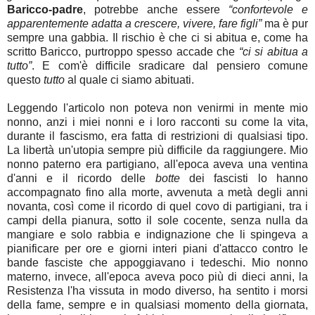
Baricco-padre
, potrebbe anche essere
“confortevole e
apparentemente adatta a crescere, vivere, fare figli”
ma è pur
sempre una gabbia. Il rischio è che ci si abitua e, come ha
scritto Baricco, purtroppo spesso accade che
“ci si abitua a
tutto”
. E com'è difficile sradicare dal pensiero comune
questo
tutto
al quale ci siamo abituati.
Leggendo l'articolo non poteva non venirmi in mente mio
nonno, anzi i miei nonni e i loro racconti su come la vita,
durante il fascismo, era fatta di restrizioni di qualsiasi tipo.
La libertà un'utopia sempre più difficile da raggiungere. Mio
nonno paterno era partigiano, all'epoca aveva una ventina
d'anni e il ricordo delle
botte
dei fascisti lo hanno
accompagnato fino alla morte, avvenuta a metà degli anni
novanta, così come il ricordo di quel covo di partigiani, tra i
campi della pianura, sotto il sole cocente, senza nulla da
mangiare e solo rabbia e indignazione che li spingeva a
pianificare per ore e giorni interi piani d'attacco contro le
bande fasciste che appoggiavano i tedeschi. Mio nonno
materno, invece, all'epoca aveva poco più di dieci anni, la
Resistenza l'ha vissuta in modo diverso, ha sentito i morsi
della fame, sempre e in qualsiasi momento della giornata,