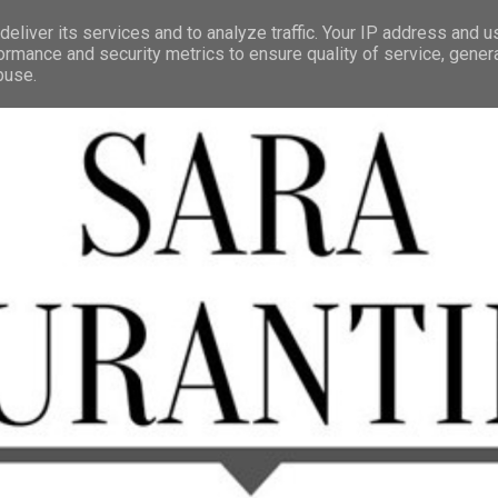
eliver its services and to analyze traffic. Your IP address and 
ormance and security metrics to ensure quality of service, gene
buse.