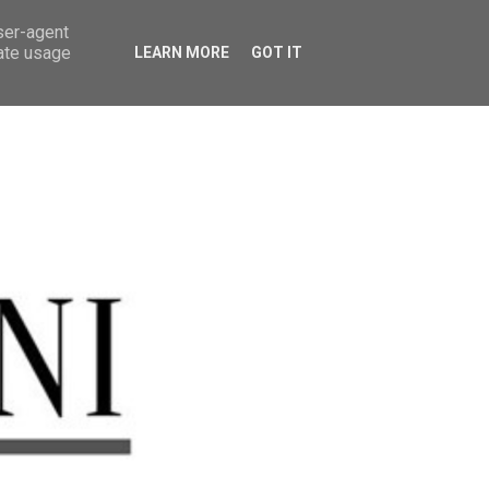
user-agent
rate usage
LEARN MORE
GOT IT