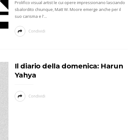
Prolifico visual artist le cui opere impressionano lasciando
sbalordito chiunque, Matt W. Moore emerge anche per il
suo carisma e l'...
Condividi
Il diario della domenica: Harun
Yahya
Condividi