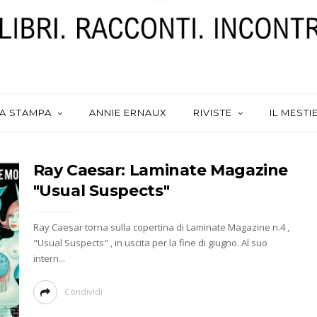
A STAMPA
ANNIE ERNAUX
RIVISTE
IL MESTI
Ray Caesar: Laminate Magazine
"Usual Suspects"
Ray Caesar torna sulla copertina di Laminate Magazine n.4 ,
"Usual Suspects" , in uscita per la fine di giugno. Al suo
intern...
Condividi