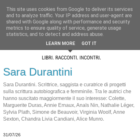
This site uses cookies from Google to deliver its services
and to analyze traffic. Your IP address and user-agent are
shared with Google along with performance and security
metrics to ensure quality of service, generate usage
statistics, and to detect and address abuse.
LEARN MORE
GOT IT
Sara Durantini
Sara Durantini. Scrittrice, saggista e curatrice di progetti
sulla scrittura autobiografica e femminile. Tra le autrici che
hanno suscitato maggiormente il suo interesse: Colette,
Marguerite Duras, Annie Ernaux, Anaïs Nin, Nathalie Léger,
Sylvia Plath, Simone de Beauvoir, Virginia Woolf, Anne
Sexton, Chandra Livia Candiani, Alice Munro.
31/07/26