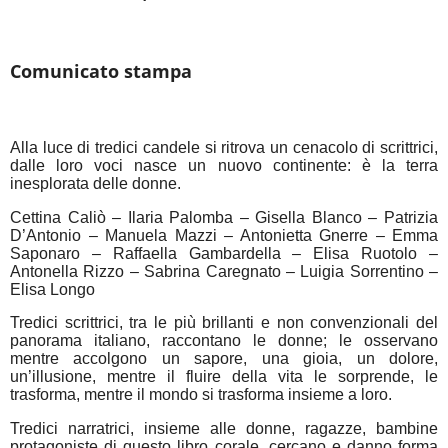
Comunicato stampa
Alla luce di tredici candele si ritrova un cenacolo di scrittrici,
dalle loro voci nasce un nuovo continente: è la terra
inesplorata delle donne.
Cettina Caliò – Ilaria Palomba – Gisella Blanco – Patrizia
D’Antonio – Manuela Mazzi – Antonietta Gnerre – Emma
Saponaro – Raffaella Gambardella – Elisa Ruotolo –
Antonella Rizzo – Sabrina Caregnato – Luigia Sorrentino –
Elisa Longo
Tredici scrittrici, tra le più brillanti e non convenzionali del
panorama italiano, raccontano le donne; le osservano
mentre accolgono un sapore, una gioia, un dolore,
un’illusione, mentre il fluire della vita le sorprende, le
trasforma, mentre il mondo si trasforma insieme a loro.
Tredici narratrici, insieme alle donne, ragazze, bambine
protagoniste di questo libro corale, cercano e danno forma