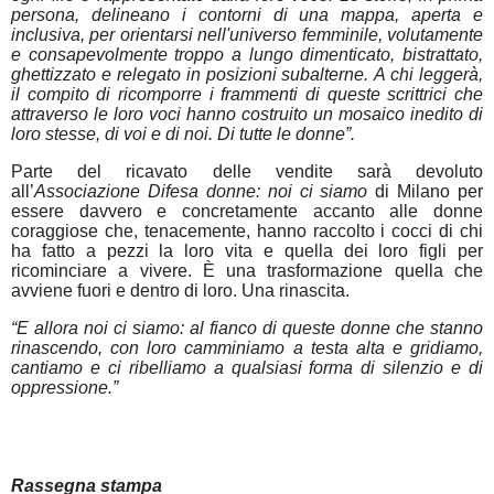
persona, delineano i contorni di una mappa, aperta e
inclusiva, per orientarsi nell'universo femminile, volutamente
e consapevolmente troppo a lungo dimenticato, bistrattato,
ghettizzato e relegato in posizioni subalterne.
A chi leggerà,
il compito di ricomporre i frammenti di queste scrittrici che
attraverso le loro voci hanno costruito un mosaico inedito di
loro stesse, di voi e di noi. Di tutte le donne”.
Parte del ricavato delle vendite sarà
devoluto
all’
Associazione Difesa donne: noi ci siamo
di Milano per
essere davvero e concretamente accanto alle donne
coraggiose che, tenacemente, hanno raccolto i cocci di chi
ha fatto a pezzi la loro vita e quella dei loro figli per
ricominciare a vivere. È una trasformazione quella che
avviene fuori e dentro di loro. Una rinascita.
“E allora noi ci siamo: al fianco di queste donne che stanno
rinascendo, con loro camminiamo a testa alta e gridiamo,
cantiamo e ci ribelliamo a qualsiasi forma di silenzio e di
oppressione.”
Rassegna stampa