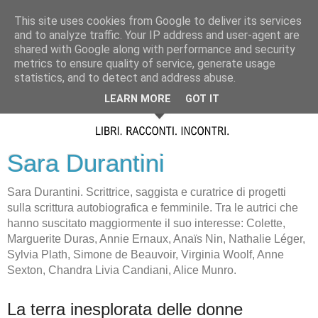
This site uses cookies from Google to deliver its services
and to analyze traffic. Your IP address and user-agent are
shared with Google along with performance and security
metrics to ensure quality of service, generate usage
statistics, and to detect and address abuse.
LEARN MORE
GOT IT
Sara Durantini
Sara Durantini. Scrittrice, saggista e curatrice di progetti
sulla scrittura autobiografica e femminile. Tra le autrici che
hanno suscitato maggiormente il suo interesse: Colette,
Marguerite Duras, Annie Ernaux, Anaïs Nin, Nathalie Léger,
Sylvia Plath, Simone de Beauvoir, Virginia Woolf, Anne
Sexton, Chandra Livia Candiani, Alice Munro.
La terra inesplorata delle donne