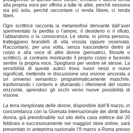
alla propria voce per offrirla a tutte le altre, perché nessuna
sia più sola, perché raccontare ci renda libere, ci renda
liberi.
Ogni scrittrice racconta la metamorfosi derivante dall’aver
sperimentato la perdita o l'amore, il desiderio o il rifiuto,
l'abbandono o la conoscenza. Le storie, in prima persona,
tratteggiano brandelli di vita vissuta oppure osservata.
Raccontarsi, per una volta, senza nascondersi dietro al
corpo e alla voce di altre donne (pensatrici, filosofe o
scrittrici), al contrario mostrando il proprio corpo e facendo
sentire la propria voce. Spogliarsi per vestire sé stesse. La
sensibilità di queste autrici trova nuovi nessi e nuovi
significati, mettendo in discussione una visione ancorata a
un universo semantico programmaticamente maschile,
trasformando i contorni e sfumando i riferimenti del nostro
orizzonte, aprendoci gli occhi verso nuove possibilità di
visione.
La terra inesplorata delle donne
, disponibile dall’8 marzo, in
concomitanza con la Giornata Internazionale dei diritti della
donna, già preordinabile sul sito della casa editrice dal 20
febbraio e successivamente nei maggiori store online, sarà
presentato in anteprima nazionale l’8 marzo a Roma presso