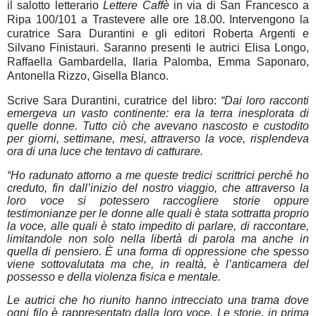
il salotto letterario
Lettere Caffè
in via di San Francesco a
Ripa 100/101 a Trastevere alle ore 18.00. Intervengono la
curatrice Sara Durantini e gli editori Roberta Argenti e
Silvano Finistauri. Saranno presenti le autrici Elisa Longo,
Raffaella Gambardella, Ilaria Palomba, Emma Saponaro,
Antonella Rizzo, Gisella Blanco.
Scrive Sara Durantini, curatrice del libro:
“Dai loro racconti
emergeva un vasto continente: era la terra inesplorata di
quelle donne. Tutto ciò che avevano nascosto e custodito
per giorni, settimane, mesi, attraverso la voce, risplendeva
ora di una luce che tentavo di catturare.
“Ho radunato attorno a me queste tredici scrittrici perché ho
creduto, fin dall’inizio del nostro viaggio, che attraverso la
loro voce si potessero raccogliere storie oppure
testimonianze per le donne alle quali è stata sottratta proprio
la voce, alle quali è stato impedito di parlare, di raccontare,
limitandole non solo nella libertà di parola ma anche in
quella di pensiero. È una forma di oppressione che spesso
viene sottovalutata ma che, in realtà, è l’anticamera del
possesso e della violenza fisica e mentale.
Le autrici che ho riunito hanno intrecciato una trama dove
ogni filo è rappresentato dalla loro voce. Le storie, in prima