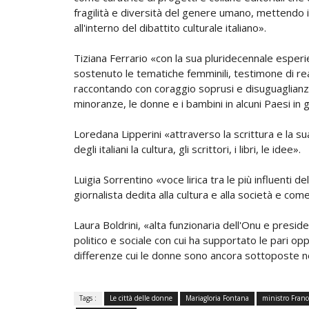
fragilità e diversità del genere umano, mettendo i
all'interno del dibattito culturale italiano».
Tiziana Ferrario «con la sua pluridecennale esperi
sostenuto le tematiche femminili, testimone di rea
raccontando con coraggio soprusi e disuguaglianze
minoranze, le donne e i bambini in alcuni Paesi in gr
Loredana Lipperini «attraverso la scrittura e la s
degli italiani la cultura, gli scrittori, i libri, le idee».
Luigia Sorrentino «voce lirica tra le più influenti
giornalista dedita alla cultura e alla società e come
Laura Boldrini, «alta funzionaria dell'Onu e presid
politico e sociale con cui ha supportato le pari o
differenze cui le donne sono ancora sottoposte nel
Tags :
Le città delle donne
Mariagloria Fontana
ministro Franc