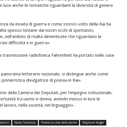
n luce anche le tematiche riguardanti la diversità di genere
enza da inviata di guerra e come storico volto della Rai ha
ltà spesso lontane dai nostri occhi di spettatori,
, nell'ambito di realtà dimenticate che riguardano le
avi difficoltà e in guerra».
ua trasmissione radiofonica Fahrenheit ha portato nelle case
 del panorama letterario nazionale, si distingue anche come
 pionieristica divulgatrice di poesia in Rai».
ente della Camera dei Deputati, per l'impegno istituzionale,
pportunità tra uomo e donna, avendo messo in luce le
 lavoro, nella società, nel linguaggio».
eschini
Nadia Terranova
Premio Le citta delle donne
Stéphane Verger