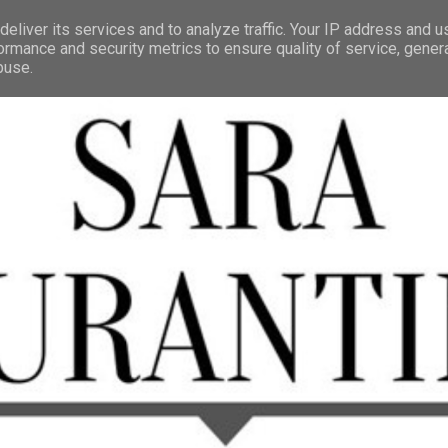
eliver its services and to analyze traffic. Your IP address and 
ormance and security metrics to ensure quality of service, gene
buse.