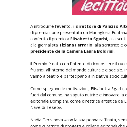
A introdurre l'evento, il
direttore di Palazzo Al
di premiazione presentata da Mariagloria Fontana
conferito il premio a
Elisabetta Sgarbi,
alla scrit
alla giornalista
Tiziana Ferrario
, alla scrittrice e
presidente della Camera Laura Boldrini.
il Premio è nato con l'intento di riconoscere il ruo
fruitrici, all'interno del mondo culturale e sociale. 
vanno a teatro e partecipano a iniziative socio cult
Come spiegano le motivazioni, Elisabetta Sgarbi, è
fuori dal comune, ha saputo nutrire e innovare la cul
editoriale Bompiani, come direttrice artistica de 
Nave di Teseo».
Nadia Terranova «con la sua penna raffinata, sempre
come curatrice di progetti e collane editoriali che c