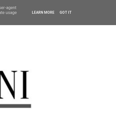
user-agent
rate usage
LEARN MORE
GOT IT