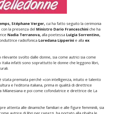
temps, Stéphane Verger,
cui ha fatto seguito la cerimonia
 con la presenza del
Ministro Dario Franceschini
che ha
trice
Nadia Terranova,
alla poetessa
Luigia Sorrentino,
 conduttrice radiofonica
Loredana Lipperini
e alla
ex
lo rilevante svolto dalle donne, sia come autrici sia come
In Italia infatti sono soprattutto le donne che leggono libri,
urali.
 stata premiata perché «con intelligenza, intuito e talento
tura e l'editoria italiana, prima in qualità di direttrice
La Milanesiana e poi come cofondatrice e direttrice de La
 attenta alle dinamiche familiari e alle figure femminili, sia
ome autrice di libri per ragazzi, ha portato alla ribalta le