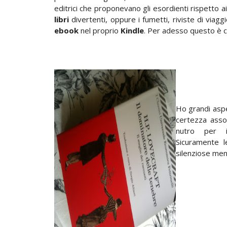
editrici che proponevano gli esordienti rispetto ai 
libri
divertenti, oppure i fumetti, riviste di viagg
ebook
nel proprio
Kindle
. Per adesso questo è c
Ho grandi aspe
certezza asso
nutro per 
Sicuramente l
silenziose men