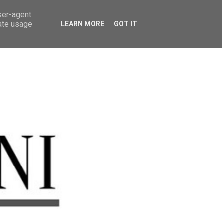
user-agent
rate usage
LEARN MORE
GOT IT