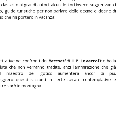
classici o ai grandi autori, alcuni lettori invece suggerivano i
io, guide turistiche per non parlare delle decine e decine di
iò che mi porterò in vacanza:
ttative nei confronti dei
Racconti
di
H.P. Lovecraft
e ho la
luta che non verranno tradite, anzi l'ammirazione che già
il maestro del gotico aumenterà ancor di più.
eggerò questi racconti in certe serate contemplative e
tre sarò in montagna.