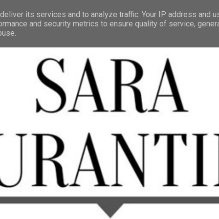
eliver its services and to analyze traffic. Your IP address and 
ormance and security metrics to ensure quality of service, gene
buse.