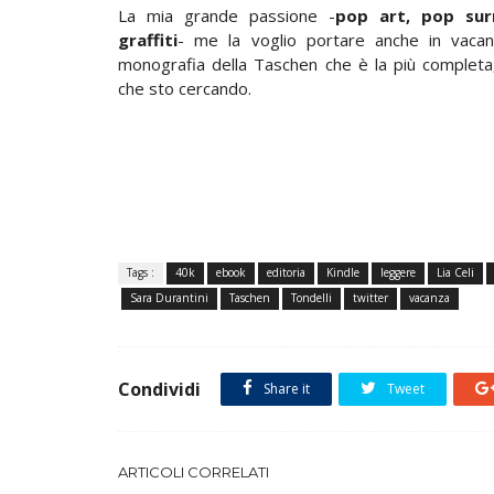
La mia grande passione -
pop art, pop surr
graffiti
- me la voglio portare anche in vaca
monografia della Taschen che è la più completa
che sto cercando.
Tags :
40k
ebook
editoria
Kindle
leggere
Lia Celi
Sara Durantini
Taschen
Tondelli
twitter
vacanza
Condividi
Share it
Tweet
ARTICOLI CORRELATI