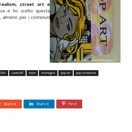
ealism, street art e
nza e ho scelto questa
, almeno per i contenuti
libri
Lovecraft
mare
montagna
pop art
pop surrealism
Share it
Share it
Pin it