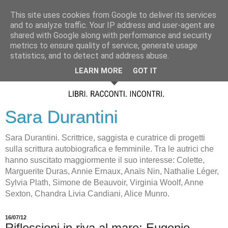
This site uses cookies from Google to deliver its services
and to analyze traffic. Your IP address and user-agent are
shared with Google along with performance and security
metrics to ensure quality of service, generate usage
statistics, and to detect and address abuse.
LEARN MORE
GOT IT
Sara Durantini
Sara Durantini. Scrittrice, saggista e curatrice di progetti
sulla scrittura autobiografica e femminile. Tra le autrici che
hanno suscitato maggiormente il suo interesse: Colette,
Marguerite Duras, Annie Ernaux, Anaïs Nin, Nathalie Léger,
Sylvia Plath, Simone de Beauvoir, Virginia Woolf, Anne
Sexton, Chandra Livia Candiani, Alice Munro.
16/07/12
Riflessioni in riva al mare: Eugenio