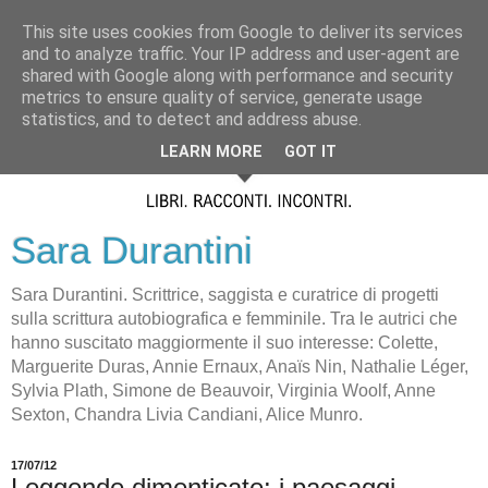
This site uses cookies from Google to deliver its services
and to analyze traffic. Your IP address and user-agent are
shared with Google along with performance and security
metrics to ensure quality of service, generate usage
statistics, and to detect and address abuse.
LEARN MORE
GOT IT
Sara Durantini
Sara Durantini. Scrittrice, saggista e curatrice di progetti
sulla scrittura autobiografica e femminile. Tra le autrici che
hanno suscitato maggiormente il suo interesse: Colette,
Marguerite Duras, Annie Ernaux, Anaïs Nin, Nathalie Léger,
Sylvia Plath, Simone de Beauvoir, Virginia Woolf, Anne
Sexton, Chandra Livia Candiani, Alice Munro.
17/07/12
Leggende dimenticate: i paesaggi