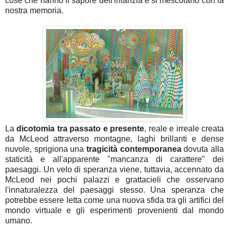
cose che hanno il sapore dell'infanzia e si mescolano con la
nostra memoria.
La
dicotomia tra passato e presente
, reale e irreale creata
da McLeod attraverso montagne, laghi brillanti e dense
nuvole, sprigiona una
tragicità contemporanea
dovuta alla
staticità e all'apparente "mancanza di carattere" dei
paesaggi. Un velo di speranza viene, tuttavia, accennato da
McLeod nei pochi palazzi e grattacieli che osservano
l'innaturalezza del paesaggi stesso. Una speranza che
potrebbe essere letta come una nuova sfida tra gli artifici del
mondo virtuale e gli esperimenti provenienti dal mondo
umano.