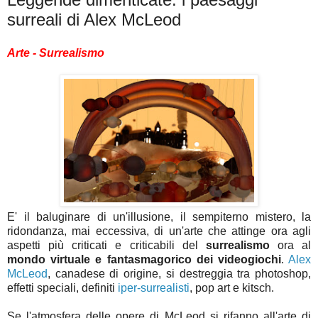
surreali di Alex McLeod
Arte -
Surrealismo
E' il baluginare di un'illusione, il sempiterno mistero, la
ridondanza, mai eccessiva, di un'arte che attinge ora agli
aspetti più criticati e criticabili del
surrealismo
ora al
mondo virtuale e fantasmagorico dei videogiochi
.
Alex
McLeod
, canadese di origine, si destreggia tra photoshop,
effetti speciali, definiti
iper-surrealisti
, pop art e kitsch.
Se l'atmosfera delle opere di McLeod si rifanno all'arte di