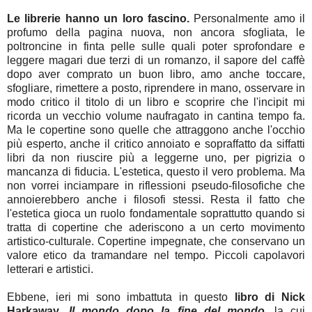
Le librerie hanno un loro fascino.
Personalmente amo il
profumo della pagina nuova, non ancora sfogliata, le
poltroncine in finta pelle sulle quali poter sprofondare e
leggere magari due terzi di un romanzo, il sapore del caffè
dopo aver comprato un buon libro, amo anche toccare,
sfogliare, rimettere a posto, riprendere in mano, osservare in
modo critico il titolo di un libro e scoprire che l'incipit mi
ricorda un vecchio volume naufragato in cantina tempo fa.
Ma le copertine sono quelle che attraggono anche l'occhio
più esperto, anche il critico annoiato e sopraffatto da siffatti
libri da non riuscire più a leggerne uno, per pigrizia o
mancanza di fiducia. L'estetica, questo il vero problema. Ma
non vorrei inciampare in riflessioni pseudo-filosofiche che
annoierebbero anche i filosofi stessi. Resta il fatto che
l'estetica gioca un ruolo fondamentale soprattutto quando si
tratta di copertine che aderiscono a un certo movimento
artistico-culturale. Copertine impegnate, che conservano un
valore etico da tramandare nel tempo. Piccoli capolavori
letterari e artistici.
Ebbene, ieri mi sono imbattuta in questo
libro di Nick
Harkaway
,
Il mondo dopo la fine del mondo
, la cui