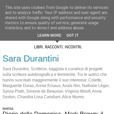
This site uses cookies from Google to deliver its services
and to analyze traffic. Your IP address and user-agent are
shared with Google along with performance and security
metrics to ensure quality of service, generate usage
statistics, and to detect and address abuse.
LEARN MORE
GOT IT
Sara Durantini
Sara Durantini. Scrittrice, saggista e curatrice di progetti
sulla scrittura autobiografica e femminile. Tra le autrici che
hanno suscitato maggiormente il suo interesse: Colette,
Marguerite Duras, Annie Ernaux, Anaïs Nin, Nathalie Léger,
Sylvia Plath, Simone de Beauvoir, Virginia Woolf, Anne
Sexton, Chandra Livia Candiani, Alice Munro.
01/07/12
Diario della Domenica. Mark Brown: il