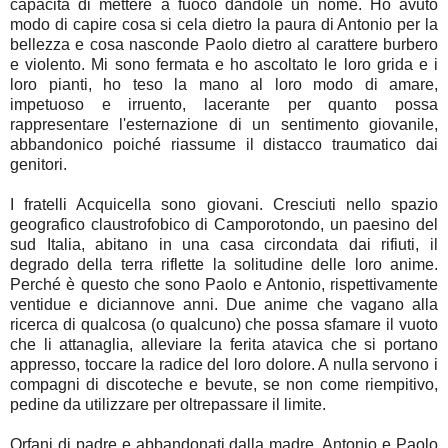
capacità di mettere a fuoco dandole un nome. Ho avuto
modo di capire cosa si cela dietro la paura di Antonio per la
bellezza e cosa nasconde Paolo dietro al carattere burbero
e violento. Mi sono fermata e ho ascoltato le loro grida e i
loro pianti, ho teso la mano al loro modo di amare,
impetuoso e irruento, lacerante per quanto possa
rappresentare l'esternazione di un sentimento giovanile,
abbandonico poiché riassume il distacco traumatico dai
genitori.
I fratelli Acquicella sono giovani. Cresciuti nello spazio
geografico claustrofobico di Camporotondo, un paesino del
sud Italia, abitano in una casa circondata dai rifiuti, il
degrado della terra riflette la solitudine delle loro anime.
Perché è questo che sono Paolo e Antonio, rispettivamente
ventidue e diciannove anni. Due anime che vagano alla
ricerca di qualcosa (o qualcuno) che possa sfamare il vuoto
che li attanaglia, alleviare la ferita atavica che si portano
appresso, toccare la radice del loro dolore. A nulla servono i
compagni di discoteche e bevute, se non come riempitivo,
pedine da utilizzare per oltrepassare il limite.
Orfani di padre e abbandonati dalla madre, Antonio e Paolo