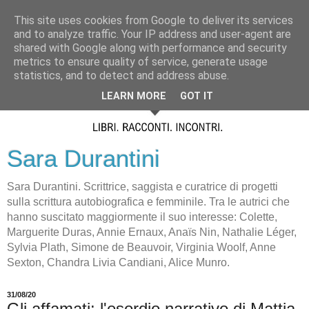
This site uses cookies from Google to deliver its services
and to analyze traffic. Your IP address and user-agent are
shared with Google along with performance and security
metrics to ensure quality of service, generate usage
statistics, and to detect and address abuse.
LEARN MORE
GOT IT
Sara Durantini
Sara Durantini. Scrittrice, saggista e curatrice di progetti
sulla scrittura autobiografica e femminile. Tra le autrici che
hanno suscitato maggiormente il suo interesse: Colette,
Marguerite Duras, Annie Ernaux, Anaïs Nin, Nathalie Léger,
Sylvia Plath, Simone de Beauvoir, Virginia Woolf, Anne
Sexton, Chandra Livia Candiani, Alice Munro.
31/08/20
Gli affamati: l'esordio narrativo di Mattia