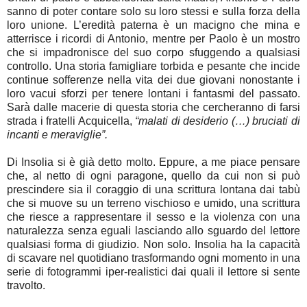
sanno di poter contare solo su loro stessi e sulla forza della
loro unione. L’eredità paterna è un macigno che mina e
atterrisce i ricordi di Antonio, mentre per Paolo è un mostro
che si impadronisce del suo corpo sfuggendo a qualsiasi
controllo. Una storia famigliare torbida e pesante che incide
continue sofferenze nella vita dei due giovani nonostante i
loro vacui sforzi per tenere lontani i fantasmi del passato.
Sarà dalle macerie di questa storia che cercheranno di farsi
strada i fratelli Acquicella,
“malati di desiderio (…) bruciati di
incanti e meraviglie”.
Di Insolia si è già detto molto. Eppure, a me piace pensare
che, al netto di ogni paragone, quello da cui non si può
prescindere sia il coraggio di una scrittura lontana dai tabù
che si muove su un terreno vischioso e umido, una scrittura
che riesce a rappresentare il sesso e la violenza con una
naturalezza senza eguali lasciando allo sguardo del lettore
qualsiasi forma di giudizio. Non solo. Insolia ha la capacità
di scavare nel quotidiano trasformando ogni momento in una
serie di fotogrammi iper-realistici dai quali il lettore si sente
travolto.