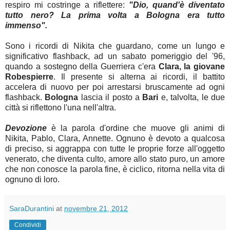
respiro mi costringe a riflettere:
"Dio, quand'è diventato
tutto nero? La prima volta a Bologna era tutto
immenso".
Sono i ricordi di Nikita che guardano, come un lungo e
significativo flashback, ad un sabato pomeriggio del '96,
quando a sostegno della Guerriera c'era
Clara, la giovane
Robespierre
. Il presente si alterna ai ricordi, il battito
accelera di nuovo per poi arrestarsi bruscamente ad ogni
flashback.
Bologna
lascia il posto a
Bari
e, talvolta, le due
città si riflettono l'una nell'altra.
Devozione
è la parola d'ordine che muove gli animi di
Nikita, Pablo, Clara, Annette. Ognuno è devoto a qualcosa
di preciso, si aggrappa con tutte le proprie forze all'oggetto
venerato, che diventa culto, amore allo stato puro, un amore
che non conosce la parola fine, è ciclico, ritorna nella vita di
ognuno di loro.
SaraDurantini
at
novembre 21, 2012
Condividi