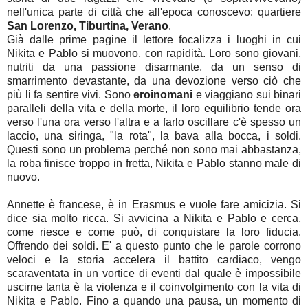
nell'unica parte di città che all'epoca conoscevo: quartiere
San Lorenzo, Tiburtina, Verano
.
Già dalle prime pagine il lettore focalizza i luoghi in cui
Nikita e Pablo si muovono, con rapidità. Loro sono giovani,
nutriti da una passione disarmante, da un senso di
smarrimento devastante, da una devozione verso ciò che
più li fa sentire vivi. Sono
eroinomani
e viaggiano sui binari
paralleli della vita e della morte, il loro equilibrio tende ora
verso l'una ora verso l'altra e a farlo oscillare c'è spesso un
laccio, una siringa, "la rota", la bava alla bocca, i soldi.
Questi sono un problema perché non sono mai abbastanza,
la roba finisce troppo in fretta, Nikita e Pablo stanno male di
nuovo.
Annette è francese, è in Erasmus e vuole fare amicizia. Si
dice sia molto ricca. Si avvicina a Nikita e Pablo e cerca,
come riesce e come può, di conquistare la loro fiducia.
Offrendo dei soldi. E' a questo punto che le parole corrono
veloci e la storia accelera il battito cardiaco, vengo
scaraventata in un vortice di eventi dal quale è impossibile
uscirne tanta è la violenza e il coinvolgimento con la vita di
Nikita e Pablo. Fino a quando una pausa, un momento di