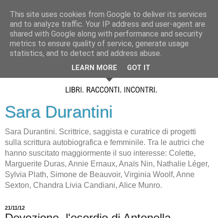
This site uses cookies from Google to deliver its services
and to analyze traffic. Your IP address and user-agent are
shared with Google along with performance and security
metrics to ensure quality of service, generate usage
statistics, and to detect and address abuse.
LEARN MORE
GOT IT
Sara Durantini
Sara Durantini. Scrittrice, saggista e curatrice di progetti
sulla scrittura autobiografica e femminile. Tra le autrici che
hanno suscitato maggiormente il suo interesse: Colette,
Marguerite Duras, Annie Ernaux, Anaïs Nin, Nathalie Léger,
Sylvia Plath, Simone de Beauvoir, Virginia Woolf, Anne
Sexton, Chandra Livia Candiani, Alice Munro.
21/11/12
Devozione, l'esordio di Antonella