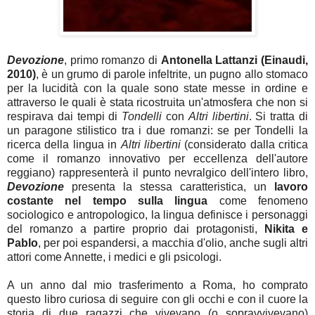
Devozione
, primo romanzo di
Antonella Lattanzi (Einaudi,
2010)
, è un grumo di parole infeltrite, un pugno allo stomaco
per la lucidità con la quale sono state messe in ordine e
attraverso le quali è stata ricostruita un'atmosfera che non si
respirava dai tempi di
Tondelli
con
Altri libertini
. Si tratta di
un paragone stilistico tra i due romanzi: se per Tondelli la
ricerca della lingua in
Altri libertini
(considerato dalla critica
come il romanzo innovativo per eccellenza dell'autore
reggiano) rappresenterà il punto nevralgico dell'intero libro,
Devozione
presenta la stessa caratteristica, un
lavoro
costante nel tempo sulla lingua
come fenomeno
sociologico e antropologico, la lingua definisce i personaggi
del romanzo a partire proprio dai protagonisti,
Nikita e
Pablo
, per poi espandersi, a macchia d'olio, anche sugli altri
attori come Annette, i medici e gli psicologi.
A un anno dal mio trasferimento a Roma, ho comprato
questo libro curiosa di seguire con gli occhi e con il cuore la
storia di due ragazzi che vivevano (o sopravvivevano)