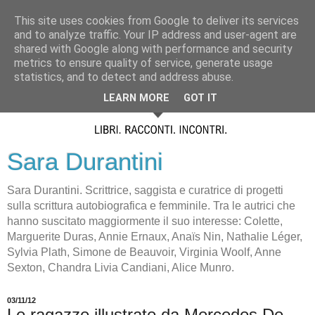
This site uses cookies from Google to deliver its services
and to analyze traffic. Your IP address and user-agent are
shared with Google along with performance and security
metrics to ensure quality of service, generate usage
statistics, and to detect and address abuse.
LEARN MORE
GOT IT
Sara Durantini
Sara Durantini. Scrittrice, saggista e curatrice di progetti
sulla scrittura autobiografica e femminile. Tra le autrici che
hanno suscitato maggiormente il suo interesse: Colette,
Marguerite Duras, Annie Ernaux, Anaïs Nin, Nathalie Léger,
Sylvia Plath, Simone de Beauvoir, Virginia Woolf, Anne
Sexton, Chandra Livia Candiani, Alice Munro.
03/11/12
Le ragazze illustrate da Mercedes De