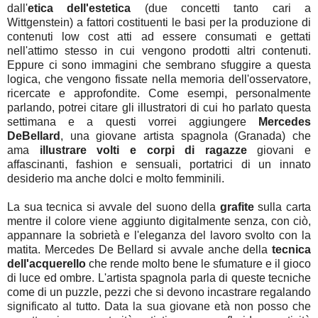
dall'
etica dell'estetica
(due concetti tanto cari a
Wittgenstein) a fattori costituenti le basi per la produzione di
contenuti low cost atti ad essere consumati e gettati
nell'attimo stesso in cui vengono prodotti altri contenuti.
Eppure ci sono immagini che sembrano sfuggire a questa
logica, che vengono fissate nella memoria dell'osservatore,
ricercate e approfondite. Come esempi, personalmente
parlando, potrei citare gli illustratori di cui ho parlato questa
settimana e a questi vorrei aggiungere
Mercedes
DeBellard
, una giovane artista spagnola (Granada) che
ama
illustrare volti e corpi di ragazze
giovani e
affascinanti, fashion e sensuali, portatrici di un innato
desiderio ma anche dolci e molto femminili.
La sua tecnica si avvale del suono della
grafite
sulla carta
mentre il colore viene aggiunto digitalmente senza, con ciò,
appannare la sobrietà e l'eleganza del lavoro svolto con la
matita. Mercedes De Bellard si avvale anche della
tecnica
dell'acquerello
che rende molto bene le sfumature e il gioco
di luce ed ombre. L'artista spagnola parla di queste tecniche
come di un puzzle, pezzi che si devono incastrare regalando
significato al tutto. Data la sua giovane età non posso che