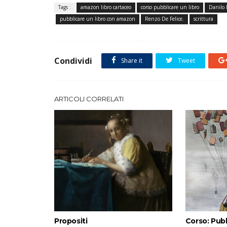
Tags :
amazon libro cartaceo
corso pubblicare un libro
Danilo 
pubblicare un libro con amazon
Renzo De Felice.
scrittura
Condividi
Share it
Tweet
ARTICOLI CORRELATI
Propositi
Corso: Pubb