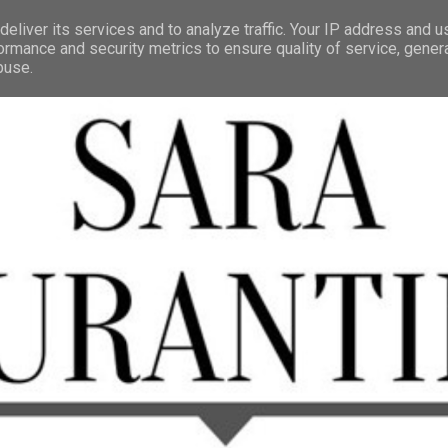
eliver its services and to analyze traffic. Your IP address and 
ormance and security metrics to ensure quality of service, gene
buse.