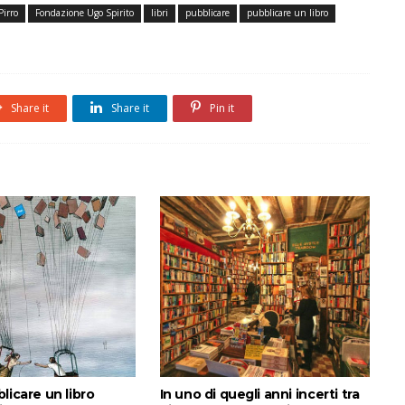
Pirro
Fondazione Ugo Spirito
libri
pubblicare
pubblicare un libro
Share it
Share it
Pin it
licare un libro
In uno di quegli anni incerti tra