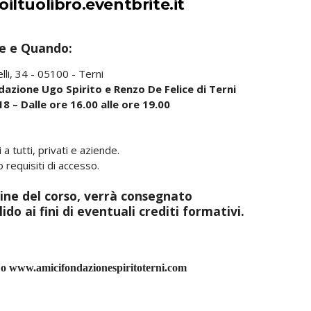
oiltuolibro.eventbrite.it
e e Quando:
elli, 34 - 05100 - Terni
dazione Ugo Spirito e Renzo De Felice di Terni
8 – Dalle ore 16.00 alle ore 19.00
i a tutti, privati e aziende.
 requisiti di accesso.
mine del corso, verrà consegnato
ido ai fini di eventuali crediti formativi.
o www.amicifondazionespiritoterni.com