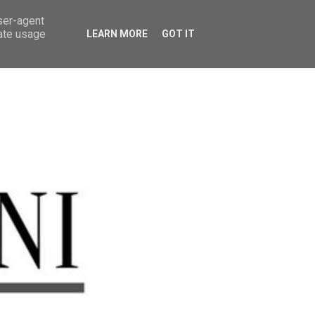
user-agent
rate usage
LEARN MORE
GOT IT