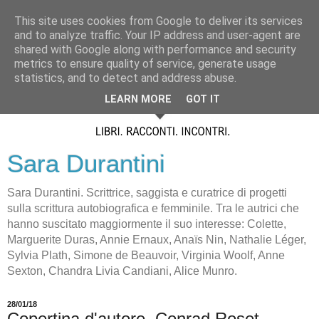
This site uses cookies from Google to deliver its services
and to analyze traffic. Your IP address and user-agent are
shared with Google along with performance and security
metrics to ensure quality of service, generate usage
statistics, and to detect and address abuse.
LEARN MORE
GOT IT
Sara Durantini
Sara Durantini. Scrittrice, saggista e curatrice di progetti
sulla scrittura autobiografica e femminile. Tra le autrici che
hanno suscitato maggiormente il suo interesse: Colette,
Marguerite Duras, Annie Ernaux, Anaïs Nin, Nathalie Léger,
Sylvia Plath, Simone de Beauvoir, Virginia Woolf, Anne
Sexton, Chandra Livia Candiani, Alice Munro.
28/01/18
Copertina d'autore. Conrad Roset