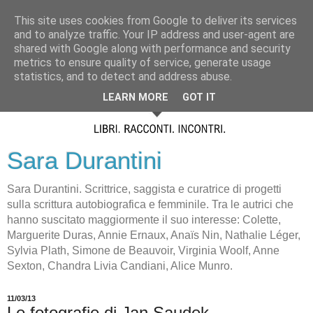
This site uses cookies from Google to deliver its services
and to analyze traffic. Your IP address and user-agent are
shared with Google along with performance and security
metrics to ensure quality of service, generate usage
statistics, and to detect and address abuse.
LEARN MORE
GOT IT
Sara Durantini
Sara Durantini. Scrittrice, saggista e curatrice di progetti
sulla scrittura autobiografica e femminile. Tra le autrici che
hanno suscitato maggiormente il suo interesse: Colette,
Marguerite Duras, Annie Ernaux, Anaïs Nin, Nathalie Léger,
Sylvia Plath, Simone de Beauvoir, Virginia Woolf, Anne
Sexton, Chandra Livia Candiani, Alice Munro.
11/03/13
Le fotografie di Jan Saudek