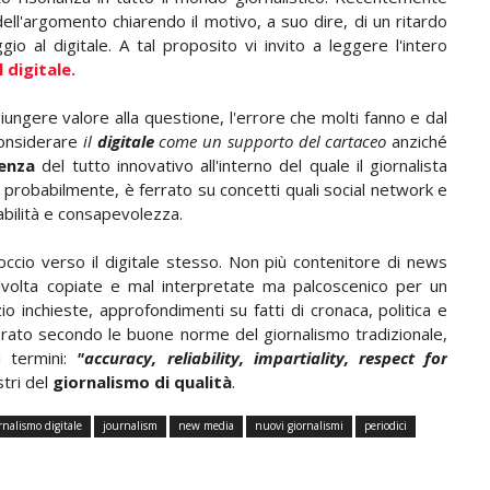
ll'argomento chiarendo il motivo, a suo dire, di un ritardo
io al digitale. A tal proposito vi invito a leggere l'intero
l digitale.
ggiungere valore alla questione, l'errore che molti fanno e dal
considerare
il
digitale
come un supporto del cartaceo
anziché
cenza
del tutto innovativo all'interno del quale il giornalista
 probabilmente, è ferrato su concetti quali social network e
bilità e consapevolezza.
occio verso il digitale stesso. Non più contenitore di news
alvolta copiate e mal interpretate ma palcoscenico per un
o inchieste, approfondimenti su fatti di cronaca, politica e
calibrato secondo le buone norme del giornalismo tradizionale,
 termini:
"accuracy, reliability, impartiality, respect for
astri del
giornalismo di qualità
.
rnalismo digitale
journalism
new media
nuovi giornalismi
periodici