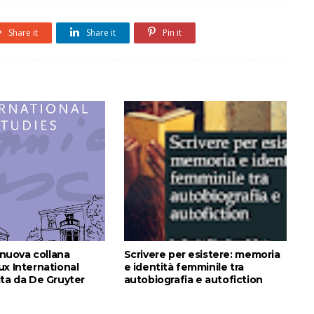
Share it
Share it
Pin it
a nuova collana
Scrivere per esistere: memoria
ux International
e identità femminile tra
ita da De Gruyter
autobiografia e autofiction