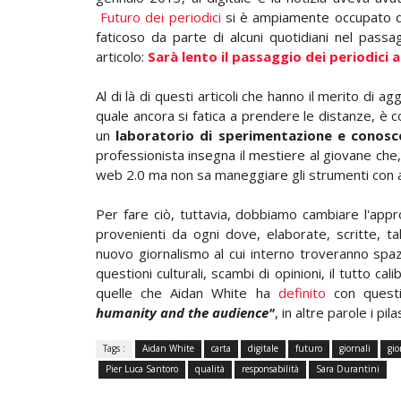
Futuro dei periodici
si è ampiamente occupato de
faticoso da parte di alcuni quotidiani nel passagg
articolo:
Sarà lento il passaggio dei periodici a
Al di là di questi articoli che hanno il merito di a
quale ancora si fatica a prendere le distanze, è 
un
laboratorio di sperimentazione e conos
professionista insegna il mestiere al giovane che,
web 2.0 ma non sa maneggiare gli strumenti con a
Per fare ciò, tuttavia, dobbiamo cambiare l'appr
provenienti da ogni dove, elaborate, scritte, t
nuovo giornalismo al cui interno troveranno spazi
questioni culturali, scambi di opinioni, il tutto 
quelle che Aidan White ha
definito
con questi
humanity and the audience"
, in altre parole i pil
Tags :
Aidan White
carta
digitale
futuro
giornali
gio
Pier Luca Santoro
qualità
responsabilità
Sara Durantini