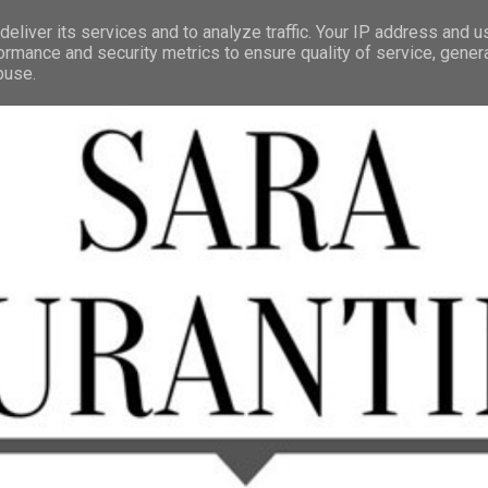
eliver its services and to analyze traffic. Your IP address and 
ormance and security metrics to ensure quality of service, gene
buse.