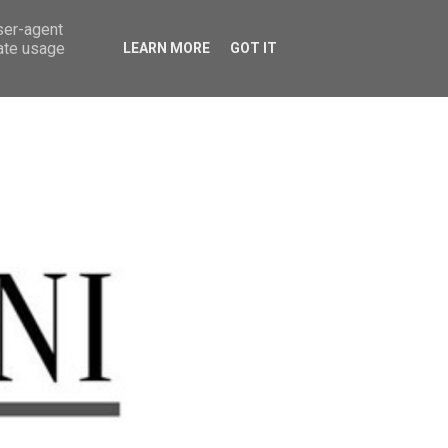
user-agent
rate usage
LEARN MORE
GOT IT