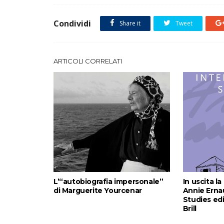
Condividi
Share it
Tweet
ARTICOLI CORRELATI
L’“autobiografia impersonale”
In uscita l
di Marguerite Yourcenar
Annie Erna
Studies ed
Brill