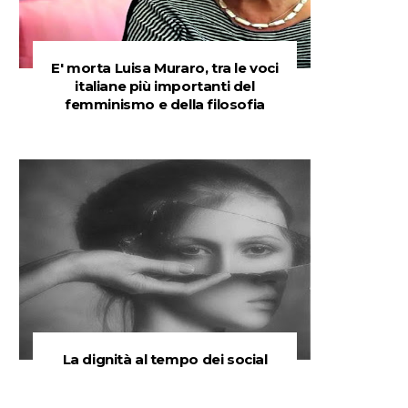
E' morta Luisa Muraro, tra le voci
italiane più importanti del
femminismo e della filosofia
La dignità al tempo dei social