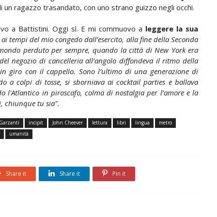
 un ragazzo trasandato, con uno strano guizzo negli occhi.
avo a Battistini. Oggi sì. E mi commuovo a
leggere la sua
ai tempi del mio congedo dall’esercito, alla fine della Seconda
 mondo perduto per sempre, quando la città di New York era
del negozio di cancelleria all’angolo diffondeva il ritmo della
 giro con il cappello. Sono l’ultimo di una generazione di
o a colpi di tosse, si sborniava ai cocktail parties e ballava
o l'Atlantico in piroscafo, colma di nostalgia per l’amore e la
oi, chiunque tu sia".
Garzanti
incipit
John Cheever
lettura
libri
lingua
metro
umanità
Share it
Share it
Pin it