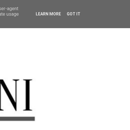
user-agent
rate usage
LEARN MORE
GOT IT