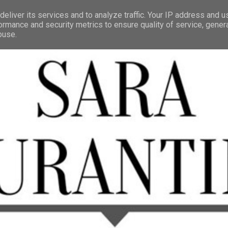
eliver its services and to analyze traffic. Your IP address and 
ormance and security metrics to ensure quality of service, gene
buse.