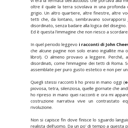
vi era la fermata dell'autobus che portava alla me
oltre il quale la terra scivolava in una profonda 
grigio. Un altro quartiere, altre finestre, altre voc
tetti che, da lontano, sembravano sovrapporsi g
disordinato, senza badare alla logica del disegno.
Ed è questa l'immagine che non riesco a scordar
In quel periodo leggevo
i racconti di John Chee
che alcune pagine non solo erano ingiallite ma o
libro!). O almeno provavo a leggere. Perché, 
disordinati, come l'immagine dei tetti di Roma. 
assemblate per puro gusto estetico e non per una
Quegli stessi racconti li ho presi in mano oggi (
e
piovosa, tetra, silenziosa, quelle giornate che a
ho ripreso in mano quei racconti e ora mi appare t
costruzione narrativa vive un contrastato eq
rivoluzione.
Non si capisce fin dove finisce lo sguardo languid
realista dell'uomo. Da un po' di tempo a questa pa