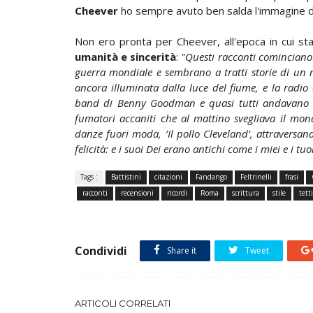
Cheever
ho sempre avuto ben salda l'immagine di
Non ero pronta per Cheever, all'epoca in cui st
umanità e sincerità
:
"Questi racconti cominciano 
guerra mondiale e sembrano a tratti storie di un
ancora illuminata dalla luce del fiume, e la radio 
band di Benny Goodman e quasi tutti andavano in
fumatori accaniti che al mattino svegliava il mond
danze fuori moda, ’Il pollo Cleveland’, attraversand
felicità: e i suoi Dei erano antichi come i miei e i tu
Tags :
Battistini
citazioni
Fandango
Feltrinelli
frasi
racconti
recensioni
ricordi
Roma
scrittura
stile
tetti
Condividi
Share it
Tweet
ARTICOLI CORRELATI