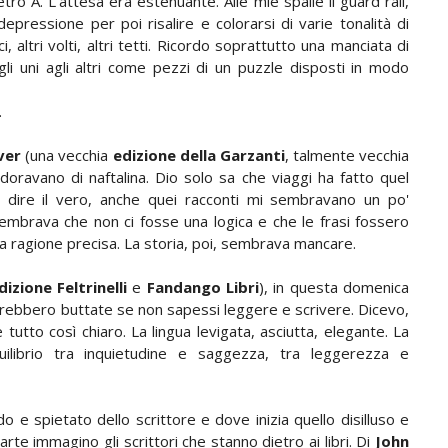
tro A. L'attesa era estenuante. Alle mie spalle il guard rail,
depressione per poi risalire e colorarsi di varie tonalità di
i, altri volti, altri tetti. Ricordo soprattutto una manciata di
li uni agli altri come pezzi di un puzzle disposti in modo
e.
ver
(una vecchia
edizione della Garzanti
, talmente vecchia
doravano di naftalina. Dio solo sa che viaggi ha fatto quel
a dire il vero, anche quei racconti mi sembravano un po'
Sembrava che non ci fosse una logica e che le frasi fossero
 ragione precisa. La storia, poi, sembrava mancare.
dizione Feltrinelli
e
Fandango Libri
), in questa domenica
ndrebbero buttate se non sapessi leggere e scrivere. Dicevo,
utto così chiaro. La lingua levigata, asciutta, elegante. La
uilibrio tra inquietudine e saggezza, tra leggerezza e
o e spietato dello scrittore e dove inizia quello disilluso e
rte immagino gli scrittori che stanno dietro ai libri. Di
John