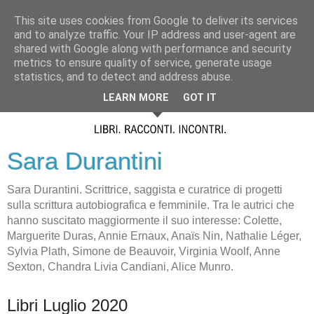
This site uses cookies from Google to deliver its services
and to analyze traffic. Your IP address and user-agent are
shared with Google along with performance and security
metrics to ensure quality of service, generate usage
statistics, and to detect and address abuse.
LEARN MORE
GOT IT
Sara Durantini
Sara Durantini. Scrittrice, saggista e curatrice di progetti
sulla scrittura autobiografica e femminile. Tra le autrici che
hanno suscitato maggiormente il suo interesse: Colette,
Marguerite Duras, Annie Ernaux, Anaïs Nin, Nathalie Léger,
Sylvia Plath, Simone de Beauvoir, Virginia Woolf, Anne
Sexton, Chandra Livia Candiani, Alice Munro.
Libri Luglio 2020