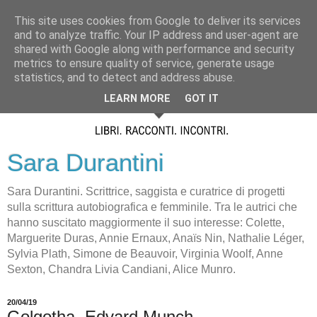
This site uses cookies from Google to deliver its services
and to analyze traffic. Your IP address and user-agent are
shared with Google along with performance and security
metrics to ensure quality of service, generate usage
statistics, and to detect and address abuse.
LEARN MORE
GOT IT
Sara Durantini
Sara Durantini. Scrittrice, saggista e curatrice di progetti
sulla scrittura autobiografica e femminile. Tra le autrici che
hanno suscitato maggiormente il suo interesse: Colette,
Marguerite Duras, Annie Ernaux, Anaïs Nin, Nathalie Léger,
Sylvia Plath, Simone de Beauvoir, Virginia Woolf, Anne
Sexton, Chandra Livia Candiani, Alice Munro.
20/04/19
Golgotha, Edvard Munch