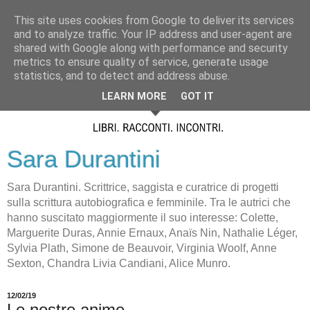
This site uses cookies from Google to deliver its services
and to analyze traffic. Your IP address and user-agent are
shared with Google along with performance and security
metrics to ensure quality of service, generate usage
statistics, and to detect and address abuse.
LEARN MORE
GOT IT
Sara Durantini
Sara Durantini. Scrittrice, saggista e curatrice di progetti
sulla scrittura autobiografica e femminile. Tra le autrici che
hanno suscitato maggiormente il suo interesse: Colette,
Marguerite Duras, Annie Ernaux, Anaïs Nin, Nathalie Léger,
Sylvia Plath, Simone de Beauvoir, Virginia Woolf, Anne
Sexton, Chandra Livia Candiani, Alice Munro.
12/02/19
Le nostre anime