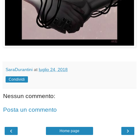
SaraDurantini
at
luglio 24, 2018
Condividi
Nessun commento:
Posta un commento
‹
›
Home page