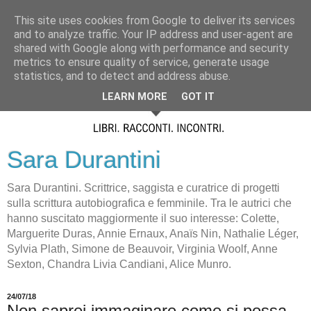
This site uses cookies from Google to deliver its services
and to analyze traffic. Your IP address and user-agent are
shared with Google along with performance and security
metrics to ensure quality of service, generate usage
statistics, and to detect and address abuse.
LEARN MORE
GOT IT
Sara Durantini
Sara Durantini. Scrittrice, saggista e curatrice di progetti
sulla scrittura autobiografica e femminile. Tra le autrici che
hanno suscitato maggiormente il suo interesse: Colette,
Marguerite Duras, Annie Ernaux, Anaïs Nin, Nathalie Léger,
Sylvia Plath, Simone de Beauvoir, Virginia Woolf, Anne
Sexton, Chandra Livia Candiani, Alice Munro.
24/07/18
Non saprei immaginare come si possa