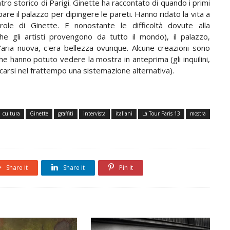
ntro storico di Parigi. Ginette ha raccontato di quando i primi
pare il palazzo per dipingere le pareti. Hanno ridato la vita a
le di Ginette. E nonostante le difficoltà dovute alla
he gli artisti provengono da tutto il mondo), il palazzo,
'aria nuova, c'era bellezza ovunque. Alcune creazioni sono
 che hanno potuto vedere la mostra in anteprima (gli inquilini,
arsi nel frattempo una sistemazione alternativa).
cultura
Ginette
graffiti
intervista
italiani
La Tour Paris 13
mostra
Share it
Share it
Pin it