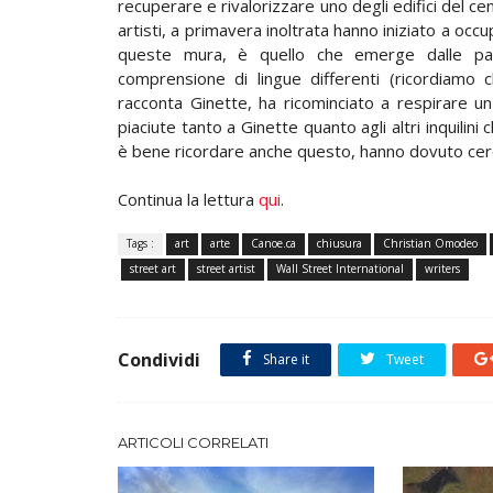
recuperare e rivalorizzare uno degli edifici del ce
artisti, a primavera inoltrata hanno iniziato a occu
queste mura, è quello che emerge dalle paro
comprensione di lingue differenti (ricordiamo c
racconta Ginette, ha ricominciato a respirare un
piaciute tanto a Ginette quanto agli altri inquilini
è bene ricordare anche questo, hanno dovuto cerc
Continua la lettura
qui
.
Tags :
art
arte
Canoe.ca
chiusura
Christian Omodeo
street art
street artist
Wall Street International
writers
Condividi
Share it
Tweet
ARTICOLI CORRELATI