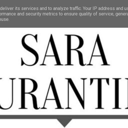
eliver its services and to analyze traffic. Your IP address and 
ormance and security metrics to ensure quality of service, gene
buse.