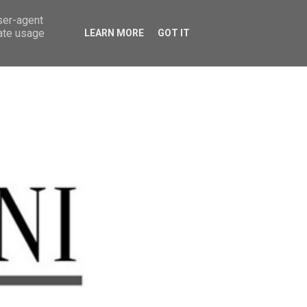
user-agent
rate usage
LEARN MORE
GOT IT