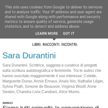
This site uses cookies from Google to deliver its services
and to analyze traffic. Your IP address and user-agent are
shared with Google along with performance and security
metrics to ensure quality of service, generate usage
statistics, and to detect and address abuse.
LEARN MORE
GOT IT
Sara Durantini
Sara Durantini. Scrittrice, saggista e curatrice di progetti
sulla scrittura autobiografica e femminile. Tra le autrici che
hanno suscitato maggiormente il suo interesse: Colette,
Marguerite Duras, Annie Ernaux, Anaïs Nin, Nathalie Léger,
Sylvia Plath, Simone de Beauvoir, Virginia Woolf, Anne
Sexton, Chandra Livia Candiani, Alice Munro.
30/05/13
Siamo tutti coinvolti: la convenzione di