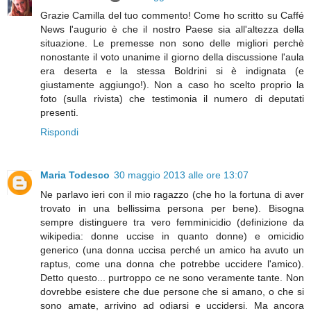
Grazie Camilla del tuo commento! Come ho scritto su Caffé
News l'augurio è che il nostro Paese sia all'altezza della
situazione. Le premesse non sono delle migliori perchè
nonostante il voto unanime il giorno della discussione l'aula
era deserta e la stessa Boldrini si è indignata (e
giustamente aggiungo!). Non a caso ho scelto proprio la
foto (sulla rivista) che testimonia il numero di deputati
presenti.
Rispondi
Maria Todesco
30 maggio 2013 alle ore 13:07
Ne parlavo ieri con il mio ragazzo (che ho la fortuna di aver
trovato in una bellissima persona per bene). Bisogna
sempre distinguere tra vero femminicidio (definizione da
wikipedia: donne uccise in quanto donne) e omicidio
generico (una donna uccisa perché un amico ha avuto un
raptus, come una donna che potrebbe uccidere l'amico).
Detto questo... purtroppo ce ne sono veramente tante. Non
dovrebbe esistere che due persone che si amano, o che si
sono amate, arrivino ad odiarsi e uccidersi. Ma ancora