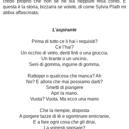
credo proprio che non se ne sia neppure resa conto. E
questa è la storia, bizzarra se volete, di come Sylvia Plath mi
abbia affascinata.
L’aspirante
Prima di tutto ce li hai i requisiti?
Ce l’hai?
Un occhio di vetro, denti finti o una gruccia.
Un tirante o un uncino,
Seni di gomma, inguine di gomma,
Rattoppi o qualcosa che manca? Ah
No? E allora che mai possiamo darti?
Smetti di piangere
Apri la mano.
Vuota? Vuota. Ma ecco una mano
Che la riempie, disposta
A porgere tazze di tè e sgominare emicranie,
E a fare ogni cosa che gli dirai,
La vorresti sposare?