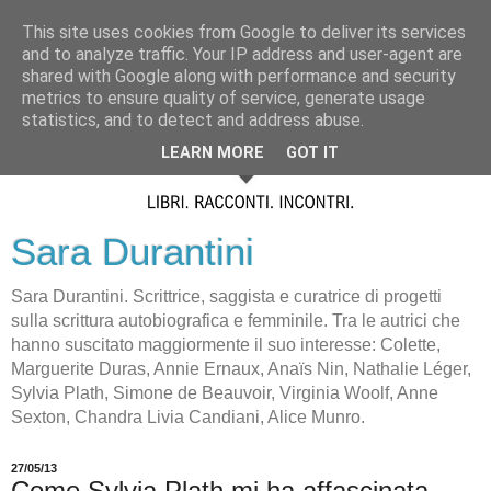
This site uses cookies from Google to deliver its services
and to analyze traffic. Your IP address and user-agent are
shared with Google along with performance and security
metrics to ensure quality of service, generate usage
statistics, and to detect and address abuse.
LEARN MORE
GOT IT
Sara Durantini
Sara Durantini. Scrittrice, saggista e curatrice di progetti
sulla scrittura autobiografica e femminile. Tra le autrici che
hanno suscitato maggiormente il suo interesse: Colette,
Marguerite Duras, Annie Ernaux, Anaïs Nin, Nathalie Léger,
Sylvia Plath, Simone de Beauvoir, Virginia Woolf, Anne
Sexton, Chandra Livia Candiani, Alice Munro.
27/05/13
Come Sylvia Plath mi ha affascinata