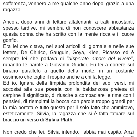
sofferenza, vennero a me qualche anno dopo, grazie a una
ragazza.
Ancora dopo anni di letture altalenanti, a tratti incostanti,
spesso tardive, mi sembra di non conoscere abbastanza
questa donna che ha scritto con la mente ricca e il cuore
gonfio.
Era lei che citava, nei suoi articoli di giornale e nelle sue
lettere, De Chirico, Gauguin, Goya, Klee, Picasso ed è
sempre lei che parlava di
"disperato amore del vivere"
,
rubando le parole a Giovanni Giudici. Fu lei a correre sul
binario parallelo a quello della morte, in un costante
ossimoro che toglie il respiro anche a chi la legge.
Ed io. Ignara della limpida profondità dei suoi versi, mi
accostai alla sua
poesia
con la baldanzosa pretesa di
carpirne il significato, di riuscire a combaciare le rime con i
pensieri, di riempirmi la bocca con parole troppo grandi per
la mia portata e tutto questo per il solo fatto che ammiravo,
esteticamente, Silvia, la ragazza che si è fatta tatuare sul
braccio un verso di
Sylvia Plath
.
Non credo che lei, Silvia intendo, l'abbia mai capito. Anzi