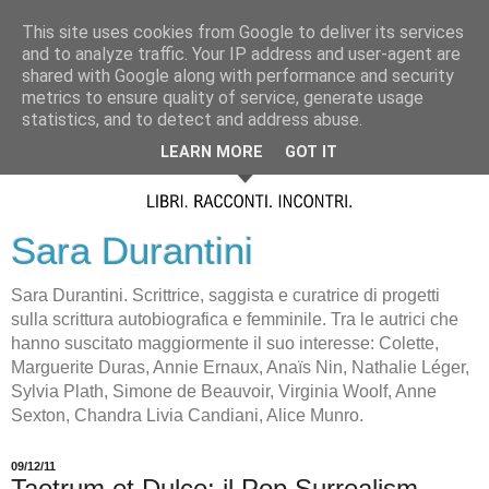
This site uses cookies from Google to deliver its services
and to analyze traffic. Your IP address and user-agent are
shared with Google along with performance and security
metrics to ensure quality of service, generate usage
statistics, and to detect and address abuse.
LEARN MORE
GOT IT
Sara Durantini
Sara Durantini. Scrittrice, saggista e curatrice di progetti
sulla scrittura autobiografica e femminile. Tra le autrici che
hanno suscitato maggiormente il suo interesse: Colette,
Marguerite Duras, Annie Ernaux, Anaïs Nin, Nathalie Léger,
Sylvia Plath, Simone de Beauvoir, Virginia Woolf, Anne
Sexton, Chandra Livia Candiani, Alice Munro.
09/12/11
Taetrum et Dulce: il Pop Surrealism