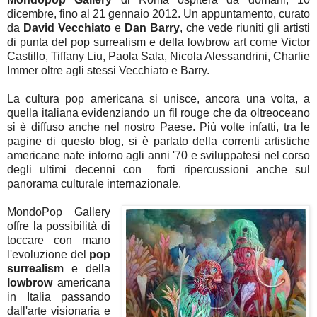
dicembre, fino al 21 gennaio 2012. Un appuntamento, curato
da
David Vecchiato
e
Dan Barry
, che vede riuniti gli artisti
di punta del pop surrealism e della lowbrow art come Victor
Castillo, Tiffany Liu, Paola Sala, Nicola Alessandrini, Charlie
Immer oltre agli stessi Vecchiato e Barry.
La cultura pop americana si unisce, ancora una volta, a
quella italiana evidenziando un fil rouge che da oltreoceano
si è diffuso anche nel nostro Paese. Più volte infatti, tra le
pagine di questo blog, si è parlato della correnti artistiche
americane nate intorno agli anni '70 e sviluppatesi nel corso
degli ultimi decenni con forti ripercussioni anche sul
panorama culturale internazionale.
MondoPop Gallery
offre la possibilità di
toccare con mano
l'evoluzione del
pop
surrealism
e della
lowbrow
americana
in Italia passando
dall'arte visionaria e