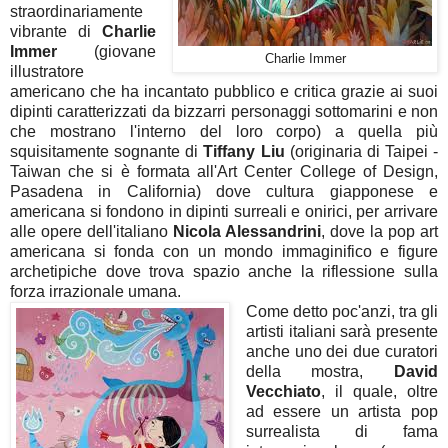
straordinariamente
vibrante di
Charlie
Immer
(giovane
Charlie Immer
illustratore
americano che ha incantato pubblico e critica grazie ai suoi
dipinti caratterizzati da bizzarri personaggi sottomarini e non
che mostrano l'interno del loro corpo) a quella più
squisitamente sognante di
Tiffany Liu
(originaria di Taipei -
Taiwan che si è formata all'Art Center College of Design,
Pasadena in California) dove cultura giapponese e
americana si fondono in dipinti surreali e onirici, per arrivare
alle opere dell'italiano
Nicola Alessandrini
, dove la pop art
americana si fonda con un mondo immaginifico e figure
archetipiche dove trova spazio anche la riflessione sulla
forza irrazionale umana.
Come detto poc'anzi, tra gli
artisti italiani sarà presente
anche uno dei due curatori
della mostra,
David
Vecchiato
, il quale, oltre
ad essere un artista pop
surrealista di fama