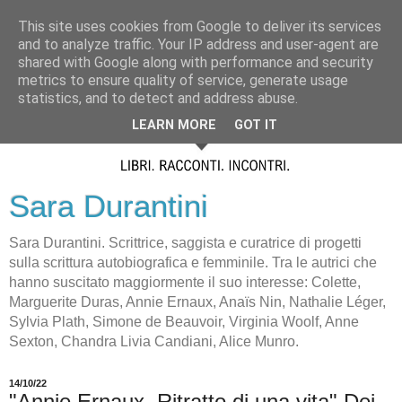
This site uses cookies from Google to deliver its services
and to analyze traffic. Your IP address and user-agent are
shared with Google along with performance and security
metrics to ensure quality of service, generate usage
statistics, and to detect and address abuse.
LEARN MORE
GOT IT
Sara Durantini
Sara Durantini. Scrittrice, saggista e curatrice di progetti
sulla scrittura autobiografica e femminile. Tra le autrici che
hanno suscitato maggiormente il suo interesse: Colette,
Marguerite Duras, Annie Ernaux, Anaïs Nin, Nathalie Léger,
Sylvia Plath, Simone de Beauvoir, Virginia Woolf, Anne
Sexton, Chandra Livia Candiani, Alice Munro.
14/10/22
"Annie Ernaux. Ritratto di una vita" Dei