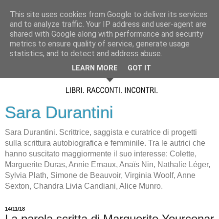
This site uses cookies from Google to deliver its services
and to analyze traffic. Your IP address and user-agent are
shared with Google along with performance and security
metrics to ensure quality of service, generate usage
statistics, and to detect and address abuse.
LEARN MORE
GOT IT
Sara Durantini
Sara Durantini. Scrittrice, saggista e curatrice di progetti
sulla scrittura autobiografica e femminile. Tra le autrici che
hanno suscitato maggiormente il suo interesse: Colette,
Marguerite Duras, Annie Ernaux, Anaïs Nin, Nathalie Léger,
Sylvia Plath, Simone de Beauvoir, Virginia Woolf, Anne
Sexton, Chandra Livia Candiani, Alice Munro.
14/11/18
La parola scritta di Marguerite Yourcenar