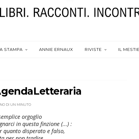
A STAMPA
ANNIE ERNAUX
RIVISTE
IL MESTI
AgendaLetteraria
NO DI UN MINUTO
 semplice orgoglio
narci in questa finzione (...) :
r quanto disperato e falso,
sta per non tradire