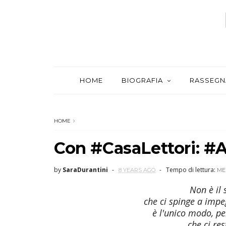
HOME
BIOGRAFIA
RASSEGN
HOME
Con #CasaLettori: #
by
SaraDurantini
Tempo di lettura:
8 YEARS AGO
ME
Non è il
che ci spinge a impeg
è l'unico modo, pe
che ci re