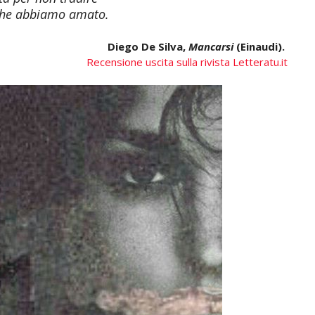
che abbiamo amato.
Diego De Silva,
Mancarsi
(Einaudi).
Recensione uscita sulla rivista Letteratu.it