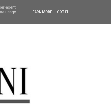
user-agent
rate usage
LEARN MORE
GOT IT