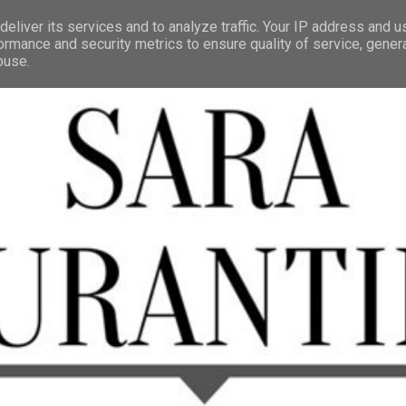
eliver its services and to analyze traffic. Your IP address and 
ormance and security metrics to ensure quality of service, gene
buse.