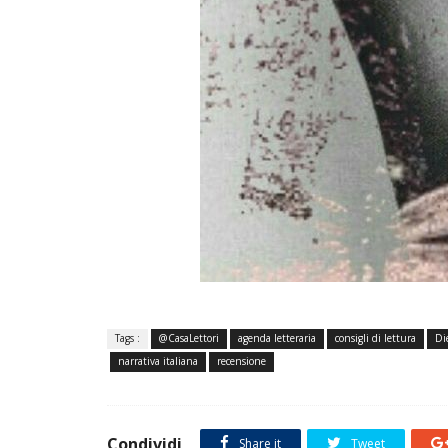
Tags :
@CasaLettori
agenda letteraria
consigli di lettura
Di
narrativa italiana
recensione
Condividi
Share it
Tweet