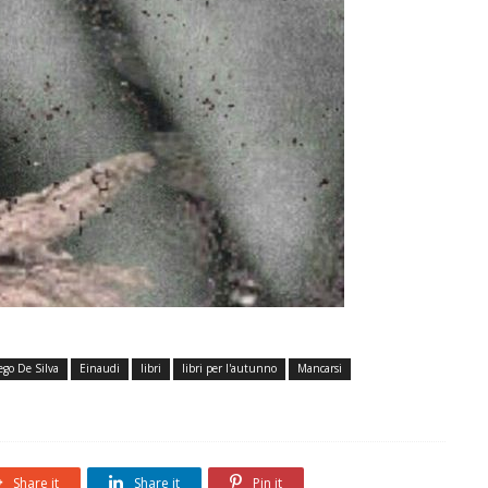
ego De Silva
Einaudi
libri
libri per l'autunno
Mancarsi
Share it
Share it
Pin it