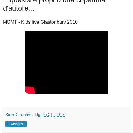
d'autore...
MGMT - Kids live Glastonbury 2010
SaraDurantini
at
luglio 21, 2013
Condividi