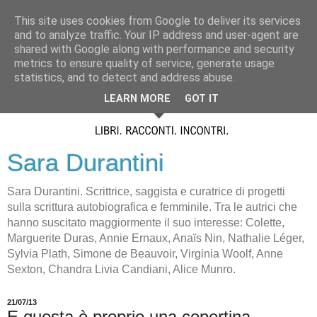
This site uses cookies from Google to deliver its services
and to analyze traffic. Your IP address and user-agent are
shared with Google along with performance and security
metrics to ensure quality of service, generate usage
statistics, and to detect and address abuse.
LEARN MORE
GOT IT
Sara Durantini
Sara Durantini. Scrittrice, saggista e curatrice di progetti
sulla scrittura autobiografica e femminile. Tra le autrici che
hanno suscitato maggiormente il suo interesse: Colette,
Marguerite Duras, Annie Ernaux, Anaïs Nin, Nathalie Léger,
Sylvia Plath, Simone de Beauvoir, Virginia Woolf, Anne
Sexton, Chandra Livia Candiani, Alice Munro.
21/07/13
E questa è proprio una copertina