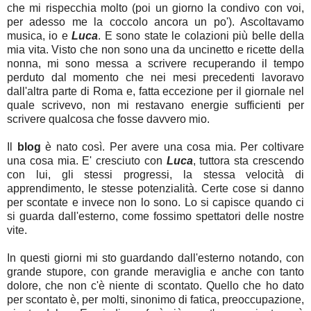
che mi rispecchia molto (poi un giorno la condivo con voi,
per adesso me la coccolo ancora un po'). Ascoltavamo
musica, io e
Luca
. E sono state le colazioni più belle della
mia vita. Visto che non sono una da uncinetto e ricette della
nonna, mi sono messa a scrivere recuperando il tempo
perduto dal momento che nei mesi precedenti lavoravo
dall'altra parte di Roma e, fatta eccezione per il giornale nel
quale scrivevo, non mi restavano energie sufficienti per
scrivere qualcosa che fosse davvero mio.
Il
blog
è nato così. Per avere una cosa mia. Per coltivare
una cosa mia. E' cresciuto con
Luca
, tuttora sta crescendo
con lui, gli stessi progressi, la stessa velocità di
apprendimento, le stesse potenzialità. Certe cose si danno
per scontate e invece non lo sono. Lo si capisce quando ci
si guarda dall'esterno, come fossimo spettatori delle nostre
vite.
In questi giorni mi sto guardando dall'esterno notando, con
grande stupore, con grande meraviglia e anche con tanto
dolore, che non c'è niente di scontato. Quello che ho dato
per scontato è, per molti, sinonimo di fatica, preoccupazione,