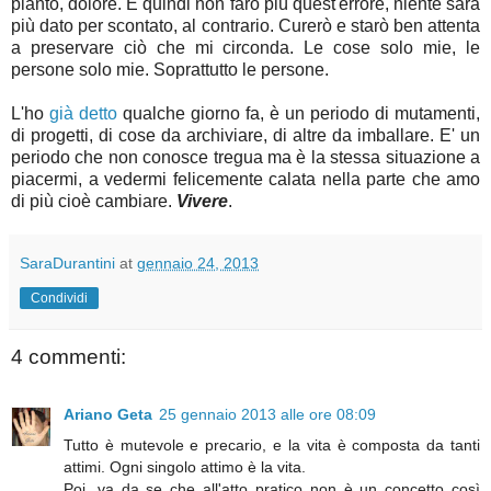
pianto, dolore. E quindi non farò più quest'errore, niente sarà
più dato per scontato, al contrario. Curerò e starò ben attenta
a preservare ciò che mi circonda. Le cose solo mie, le
persone solo mie. Soprattutto le persone.
L'ho
già detto
qualche giorno fa, è un periodo di mutamenti,
di progetti, di cose da archiviare, di altre da imballare. E' un
periodo che non conosce tregua ma è la stessa situazione a
piacermi, a vedermi felicemente calata nella parte che amo
di più cioè cambiare.
Vivere
.
SaraDurantini
at
gennaio 24, 2013
Condividi
4 commenti:
Ariano Geta
25 gennaio 2013 alle ore 08:09
Tutto è mutevole e precario, e la vita è composta da tanti
attimi. Ogni singolo attimo è la vita.
Poi, va da se che all'atto pratico non è un concetto così