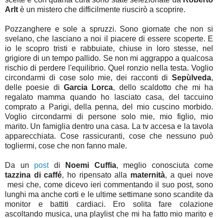
Arlt
è un mistero che difficilmente riuscirò a scoprire.
Pozzanghere e sole a spruzzi. Sono giornate che non si
svelano, che lasciano a noi il piacere di essere scoperte. E
io le scopro tristi e rabbuiate, chiuse in loro stesse, nel
grigiore di un tempo pallido. Se non mi aggrappo a qualcosa
rischio di perdere l'equilibrio. Quel ronzio nella testa. Voglio
circondarmi di cose solo mie, dei racconti di
Sepùlveda
,
delle poesie di
Garcia Lorca
, dello scaldotto che mi ha
regalato mamma quando ho lasciato casa, del taccuino
comprato a Parigi, della penna, del mio cuscino morbido.
Voglio circondarmi di persone solo mie, mio figlio, mio
marito. Un famiglia dentro una casa. La tv accesa e la tavola
apparecchiata. Cose rassicuranti, cose che nessuno può
togliermi, cose che non fanno male.
Da un
post
di
Noemi Cuffia
, meglio conosciuta come
tazzina di caffé
, ho ripensato alla
maternità
, a quei nove
mesi che, come dicevo ieri commentando il suo post, sono
lunghi ma anche corti e le ultime settimane sono scandite da
monitor e battiti cardiaci. Ero solita fare colazione
ascoltando musica, una playlist che mi ha fatto mio marito e