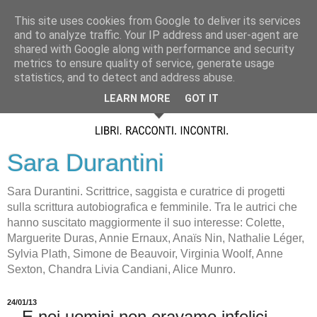
This site uses cookies from Google to deliver its services
and to analyze traffic. Your IP address and user-agent are
shared with Google along with performance and security
metrics to ensure quality of service, generate usage
statistics, and to detect and address abuse.
LEARN MORE
GOT IT
Sara Durantini
Sara Durantini. Scrittrice, saggista e curatrice di progetti
sulla scrittura autobiografica e femminile. Tra le autrici che
hanno suscitato maggiormente il suo interesse: Colette,
Marguerite Duras, Annie Ernaux, Anaïs Nin, Nathalie Léger,
Sylvia Plath, Simone de Beauvoir, Virginia Woolf, Anne
Sexton, Chandra Livia Candiani, Alice Munro.
24/01/13
...E noi uomini non eravamo infelici