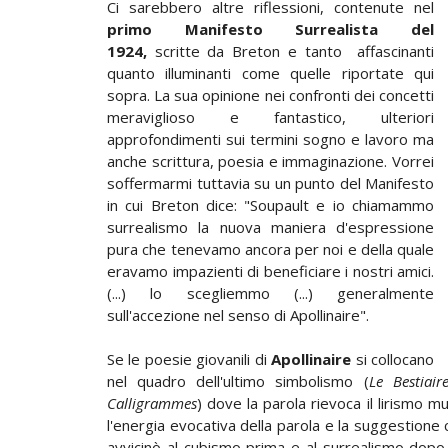
Ci sarebbero altre riflessioni, contenute nel
primo Manifesto Surrealista del
1924,
scritte da Breton e tanto affascinanti
quanto illuminanti come quelle riportate qui
sopra. La sua opinione nei confronti dei concetti
meraviglioso e fantastico, ulteriori
approfondimenti sui termini sogno e lavoro ma
anche scrittura, poesia e immaginazione. Vorrei
soffermarmi tuttavia su un punto del Manifesto
in cui Breton dice: "Soupault e io chiamammo
surrealismo la nuova maniera d'espressione
pura che tenevamo ancora per noi e della quale
eravamo impazienti di beneficiare i nostri amici.
(...) lo scegliemmo (...) generalmente
sull'accezione nel senso di Apollinaire".
Se le poesie giovanili di
Apollinaire
si collocano
nel quadro dell'ultimo simbolismo (
Le Bestiai
Calligrammes
) dove la parola rievoca il lirismo m
l'energia evocativa della parola e la suggestione 
avvicinò al cubismo prima e al surrealismo dop