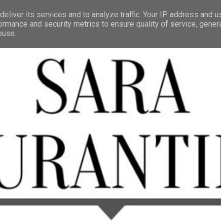
eliver its services and to analyze traffic. Your IP address and 
ormance and security metrics to ensure quality of service, gene
buse.