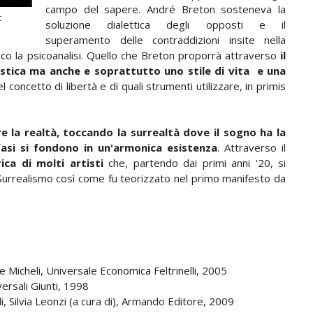
campo del sapere. André Breton sosteneva la
t
soluzione dialettica degli opposti e il
superamento delle contraddizioni insite nella
tico la psicoanalisi. Quello che Breton proporrà attraverso
il
istica ma anche e soprattutto uno stile di vita e una
el concetto di libertà e di quali strumenti utilizzare, in primis
e la realtà, toccando la surrealtà dove il sogno ha la
 fasi si fondono in un'armonica esistenza
. Attraverso il
rica di molti artisti
che, partendo dai primi anni '20, si
 Surrealismo così come fu teorizzato nel primo manifesto da
 Micheli, Universale Economica Feltrinelli, 2005
ersali Giunti, 1998
, Silvia Leonzi (a cura di), Armando Editore, 2009