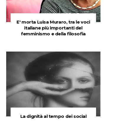
E' morta Luisa Muraro, tra le voci
italiane più importanti del
femminismo e della filosofia
La dignità al tempo dei social