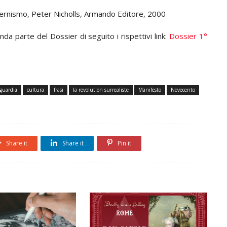
odernismo, Peter Nicholls, Armando Editore, 2000
nda parte del Dossier di seguito i rispettivi link:
Dossier 1°
guardia
cultura
frasi
la revolution surrealiste
Manifesto
Novecento
Share it
Share it
Pin it