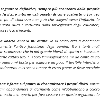
sognatore definitivo, sempre più scontento della propria
 fa il giro intorno agli oggetti di cui è costretto a far uso
un po' di chiarezza non può che volgersi verso l'infanzia, la
 stata dura e torturata dalla sorveglianza degli educatori,
are ricca d'incanti.
la libertà ancora mi esalta
. Io la credo atta a mantenere
ivamente l'antico fanatismo degli uomini. Tra i tanti mali
ur riconoscere che la più grande libertà di spirito ci è lasciata.
arne cattivo uso. (...) Solo l'immaginazione mi dà conto di ciò
 questo mi basta per sollevare un poco il terribile interdetto;
donarmi a lei senza timore di errori (come se fosse possibile
.
e è forse sul punto di riconquistare i propri diritti
. Vorrei
ermi abbandonare ai dormienti come m'abbandono a coloro
n occhi ben aperti; per fare cessare con questo argomento la