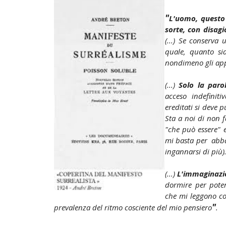
"
L'uomo, questo 
sorte, con disagio
(...) Se conserva 
quale, quanto sia
nondimeno gli app
(...)
Solo la paro
acceso indefinit
ereditati si deve p
Sta a noi di non f
"che può essere" e
mi basta per abban
ingannarsi di più)
(...)
L'immaginazion
dormire per pot
che mi leggono co
"
prevalenza del ritmo cosciente del mio pensiero
.