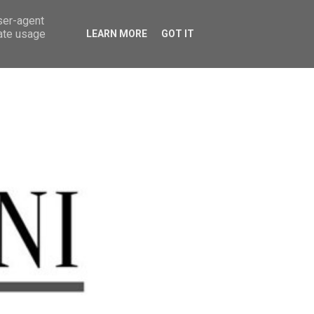
user-agent
rate usage
LEARN MORE
GOT IT