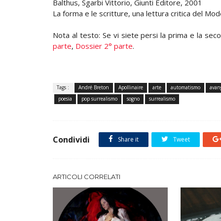
Balthus, Sgarbi Vittorio, Giunti Editore, 2001
La forma e le scritture, una lettura critica del M
Nota al testo: Se vi siete persi la prima e la seco
parte
,
Dossier 2° parte
.
Tags :
André Breton
Apollinaire
arte
automatismo
avan
poesia
pop surrealismo
sogno
surrealismo
Condividi
Share it
Tweet
ARTICOLI CORRELATI