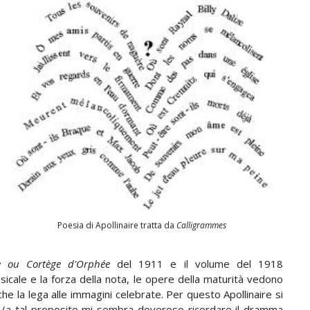
Poesia di Apollinaire tratta da
Calligrammes
re ou Cortège d'Orphée
del 1911 e il volume del 1918
usicale e la forza della nota, le opere della maturità vedono
che la lega alle immagini celebrate. Per questo Apollinaire si
o (a tal proposito mi sembra doveroso ricordare il dramma