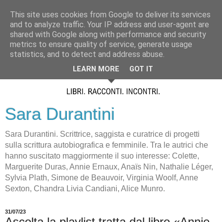
This site uses cookies from Google to deliver its services
and to analyze traffic. Your IP address and user-agent are
shared with Google along with performance and security
metrics to ensure quality of service, generate usage
statistics, and to detect and address abuse.
LEARN MORE
GOT IT
Sara Durantini
Sara Durantini. Scrittrice, saggista e curatrice di progetti
sulla scrittura autobiografica e femminile. Tra le autrici che
hanno suscitato maggiormente il suo interesse: Colette,
Marguerite Duras, Annie Ernaux, Anaïs Nin, Nathalie Léger,
Sylvia Plath, Simone de Beauvoir, Virginia Woolf, Anne
Sexton, Chandra Livia Candiani, Alice Munro.
31/07/23
Ascolta la playlist tratta dal libro «Annie