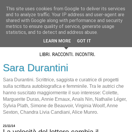
This site uses cookies from Google to deliver its services
and to analyze traffic. Your IP address and user-agent are
shared with Google along with performance and security
metrics to ensure quality of service, generate usage
statistics, and to detect and address abuse.
LEARN MORE
GOT IT
Sara Durantini
Sara Durantini. Scrittrice, saggista e curatrice di progetti
sulla scrittura autobiografica e femminile. Tra le autrici che
hanno suscitato maggiormente il suo interesse: Colette,
Marguerite Duras, Annie Ernaux, Anaïs Nin, Nathalie Léger,
Sylvia Plath, Simone de Beauvoir, Virginia Woolf, Anne
Sexton, Chandra Livia Candiani, Alice Munro.
21/11/14
La velocità del lettore cambia il