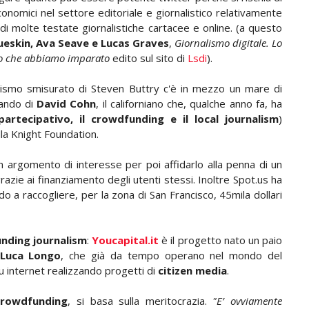
omici nel settore editoriale e giornalistico relativamente
li di molte testate giornalistiche cartacee e online. (a questo
rueskin, Ava Seave e Lucas Graves
,
Giornalismo digitale.
Lo
ello che abbiamo imparato
edito sul sito di
Lsdi
).
imismo smisurato di Steven Buttry c'è in mezzo un mare di
rlando di
David Cohn
, il californiano che, qualche anno fa, ha
partecipativo, il crowdfunding e il local journalism
)
lla Knight Foundation.
n argomento di interesse per poi affidarlo alla penna di un
grazie ai finanziamento degli utenti stessi. Inoltre Spot.us ha
o a raccogliere, per la zona di San Francisco, 45mila dollari
nding journalism
:
Youcapital.it
è il progetto nato un paio
 Luca Longo
, che già da tempo operano nel mondo del
u internet realizzando progetti di
citizen media
.
crowdfunding
, si basa sulla meritocrazia.
"E’ ovviamente