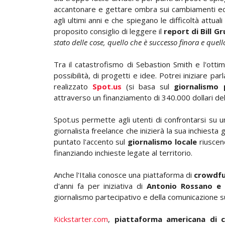
accantonare e gettare ombra sui cambiamenti econ
agli ultimi anni e che spiegano le difficoltà attua
proposito consiglio di leggere il
report di Bill G
stato delle cose, quello che è successo finora e qu
Tra il catastrofismo di Sebastion Smith e l'ott
possibilità, di progetti e idee. Potrei iniziare pa
realizzato
Spot.us
(si basa sul
giornalismo 
attraverso un finanziamento di 340.000 dollari de
Spot.us permette agli utenti di confrontarsi su u
giornalista freelance che inizierà la sua inchiesta 
puntato l'accento sul
giornalismo locale
riuscend
finanziando inchieste legate al territorio.
Anche l'Italia conosce una piattaforma di
crowdfu
d'anni fa per iniziativa di
Antonio Rossano e
giornalismo partecipativo e della comunicazione s
Kickstarter.com
,
piattaforma americana di 