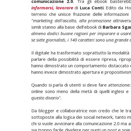
comunicazione 2.0
. Tra gli ebook bastereb
informarsi, lavorare
di
Luca Conti
. Edito da Ho
terreno che unisce fruizione delle informazion
"marketing dell'ascolto, alla promozione attraverso
simili stanno alla base dell'ebook di
Barbara Sgar
almeno dodici buone ragioni per imparare a usare 
se siete giornalisti, i 140 caratteri sono una grande
Il digitale ha trasformato soprattutto la modalità
parlare della possibilità di essere ripresa, ripr
hanno dimostrato un comportamento distaccato e a
hanno invece dimostrato apertura e propositivis
Quando si parla di utenti si deve fare attenzione: 
online sono meno della metà di quelli inglesi 
questo divario"
.
Da blogger e collaboratrice non credo che le tr
sottoposte alla logica dei social network, tanto m
chi si vuole avvicinare alla comunicazione 2.0 ma 
sia troppo facile dividere per punti un post e spi