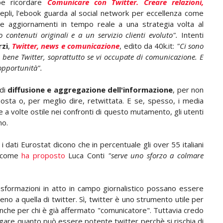
be ricordare
Comunicare con Twitter. Creare relazioni,
epli, l'ebook guarda al social network per eccellenza come
i e aggiornamenti in tempo reale a una strategia volta al
 contenuti originali e a un servizio clienti evoluto".
Intenti
zi
,
Twitter, news e comunicazione
, edito da 40k.it:
"Ci sono
bene Twitter, soprattutto se vi occupate di comunicazione. E
 opportunità".
 di
diffusione e aggregazione dell'informazione
, per non
oposta o, per meglio dire, retwittata. E se, spesso, i media
 volte ostile nei confronti di questo mutamento, gli utenti
mo.
i dati Eurostat dicono che in percentuale gli over 55 italiani
e come
ha proposto
Luca Conti
"serve uno sforzo a colmare
asformazioni in atto in campo giornalistico possano essere
eno a quella di twitter. Sì, twitter è uno strumento utile per
anche per chi è già affermato "comunicatore". Tuttavia credo
egare quanto può essere potente twitter perchè si rischia di