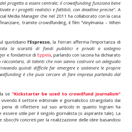
del progetto a essere centrale; il crowdfunding funziona bene
te e i progetti realistici e fattibili, con deadline precise".
A
Social Media Manager che nel 2011 ha collaborato con la casa
finanziare, tramite crowdfunding, il film “Vinylmania – When
ul quotidiano
l'Espresso
, la Ferrari afferma l'importanza di
vista la scarsità di fondi pubblici e privati a sostegno
ger e fondatrice di
Eppela
, parlando con Iacona ha dichiarato
o raccontarsi, di talenti che non sanno costruire un adeguato
 trovando quindi difficile far emergere e sostenere le proprie
owdfunding è che puoi cercare di fare impresa partendo dal
da se
"Kickstarter be used to crowdfund journalism"
 vivendo il settore editoriale e giornalistico strangolato dai
a pena di riflettere sul suo articolo in quanto Ingram ha
sere utile per il singolo giornalista (o aspirante tale). La
 sbocchi concreti per la realizzazione delle idee basandosi