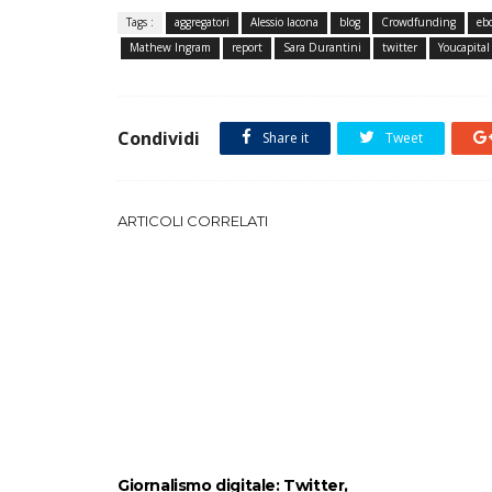
Tags :
aggregatori
Alessio Iacona
blog
Crowdfunding
eb
Mathew Ingram
report
Sara Durantini
twitter
Youcapital
Condividi
Share it
Tweet
ARTICOLI CORRELATI
Giornalismo digitale: Twitter,