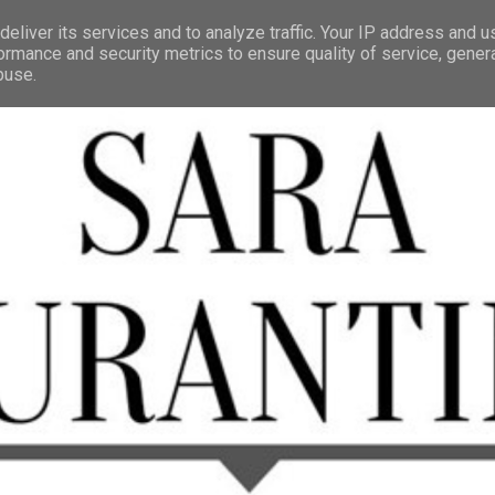
eliver its services and to analyze traffic. Your IP address and 
ormance and security metrics to ensure quality of service, gene
buse.