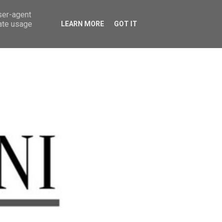
user-agent
rate usage
LEARN MORE
GOT IT