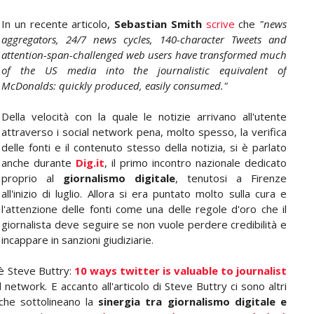
In un recente articolo,
Sebastian Smith
scrive
che
"news
aggregators, 24/7 news cycles, 140-character Tweets and
attention-span-challenged web users have transformed much
of the US media into the journalistic equivalent of
McDonalds: quickly produced, easily consumed."
Della velocità con la quale le notizie arrivano all'utente
attraverso i social network pena, molto spesso, la verifica
delle fonti e il contenuto stesso della notizia, si è parlato
anche durante
Dig.it
, il primo incontro nazionale dedicato
proprio al
giornalismo digitale
, tenutosi a Firenze
all'inizio di luglio. Allora si era puntato molto sulla cura e
l'attenzione delle fonti come una delle regole d'oro che il
giornalista deve seguire se non vuole perdere credibilità e
incappare in sanzioni giudiziarie.
 è Steve Buttry:
10 ways twitter is valuable to journalist
 network. E accanto all'articolo di Steve Buttry ci sono altri
che sottolineano la
sinergia tra giornalismo digitale e