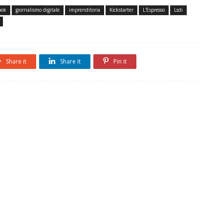
ook
giornalismo digitale
imprenditoria
Kickstarter
L'Espresso
Lsdi
Share it
Share it
Pin it