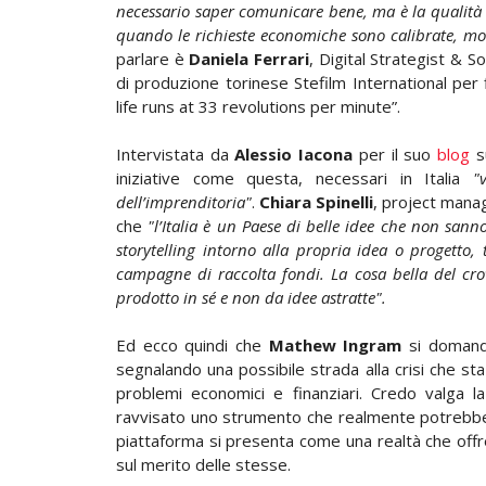
necessario saper comunicare bene, ma è la qualità 
quando le richieste economiche sono calibrate, motiva
parlare è
Daniela Ferrari
, Digital Strategist & 
di produzione torinese Stefilm International per 
life runs at 33 revolutions per minute”.
Intervistata da
Alessio Iacona
per il suo
blog
s
iniziative come questa, necessari in Italia
"
dell’imprenditoria"
.
Chiara Spinelli
, project mana
che
"l’Italia è un Paese di belle idee che non sann
storytelling intorno alla propria idea o progetto,
campagne di raccolta fondi. La cosa bella del cr
prodotto in sé e non da idee astratte".
Ed ecco quindi che
Mathew Ingram
si doman
segnalando una possibile strada alla crisi che sta
problemi economici e finanziari. Credo valga l
ravvisato uno strumento che realmente potrebbe es
piattaforma si presenta come una realtà che offre
sul merito delle stesse.