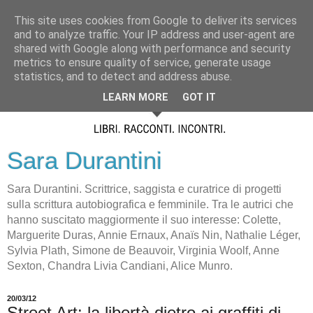
This site uses cookies from Google to deliver its services
and to analyze traffic. Your IP address and user-agent are
shared with Google along with performance and security
metrics to ensure quality of service, generate usage
statistics, and to detect and address abuse.
LEARN MORE
GOT IT
Sara Durantini
Sara Durantini. Scrittrice, saggista e curatrice di progetti
sulla scrittura autobiografica e femminile. Tra le autrici che
hanno suscitato maggiormente il suo interesse: Colette,
Marguerite Duras, Annie Ernaux, Anaïs Nin, Nathalie Léger,
Sylvia Plath, Simone de Beauvoir, Virginia Woolf, Anne
Sexton, Chandra Livia Candiani, Alice Munro.
20/03/12
Street Art: la libertà dietro ai graffiti di