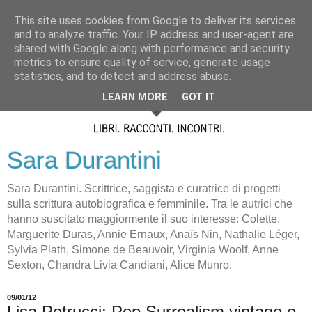
This site uses cookies from Google to deliver its services
and to analyze traffic. Your IP address and user-agent are
shared with Google along with performance and security
metrics to ensure quality of service, generate usage
statistics, and to detect and address abuse.
LEARN MORE
GOT IT
Sara Durantini
Sara Durantini. Scrittrice, saggista e curatrice di progetti
sulla scrittura autobiografica e femminile. Tra le autrici che
hanno suscitato maggiormente il suo interesse: Colette,
Marguerite Duras, Annie Ernaux, Anaïs Nin, Nathalie Léger,
Sylvia Plath, Simone de Beauvoir, Virginia Woolf, Anne
Sexton, Chandra Livia Candiani, Alice Munro.
09/01/12
Lisa Petrucci: Pop Surrealism vintage e