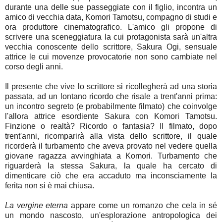
durante una delle sue passeggiate con il figlio, incontra un
amico di vecchia data, Komori Tamotsu, compagno di studi e
ora produttore cinematografico. L'amico gli propone di
scrivere una sceneggiatura la cui protagonista sarà un'altra
vecchia conoscente dello scrittore, Sakura Ogi, sensuale
attrice le cui movenze provocatorie non sono cambiate nel
corso degli anni.
Il presente che vive lo scrittore si ricollegherà ad una storia
passata, ad un lontano ricordo che risale a trent'anni prima:
un incontro segreto (e probabilmente filmato) che coinvolge
l'allora attrice esordiente Sakura con Komori Tamotsu.
Finzione o realtà? Ricordo o fantasia? Il filmato, dopo
trent'anni, ricomparirà alla vista dello scrittore, il quale
ricorderà il turbamento che aveva provato nel vedere quella
giovane ragazza avvinghiata a Komori. Turbamento che
riguarderà la stessa Sakura, la quale ha cercato di
dimenticare ciò che era accaduto ma inconsciamente la
ferita non si è mai chiusa.
La vergine eterna
appare come un romanzo che cela in sé
un mondo nascosto, un'esplorazione antropologica dei