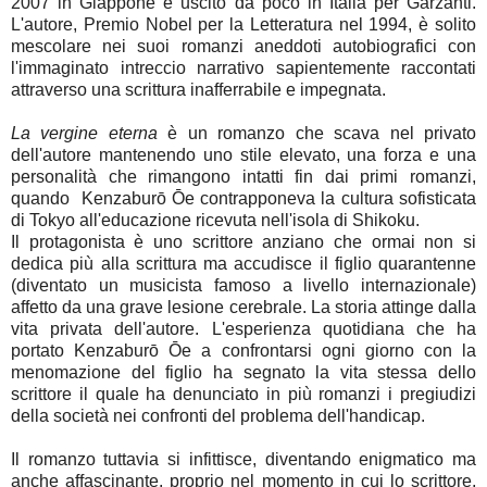
2007 in Giappone e uscito da poco in Italia per Garzanti.
L'autore, Premio Nobel per la Letteratura nel 1994, è solito
mescolare nei suoi romanzi aneddoti autobiografici con
l'immaginato intreccio narrativo sapientemente raccontati
attraverso una scrittura inafferrabile e impegnata.
La vergine eterna
è un romanzo che scava nel privato
dell'autore mantenendo uno stile elevato, una forza e una
personalità che rimangono intatti fin dai primi romanzi,
quando Kenzaburō Ōe contrapponeva la cultura sofisticata
di Tokyo all'educazione ricevuta nell'isola di Shikoku.
Il protagonista è uno scrittore anziano che ormai non si
dedica più alla scrittura ma accudisce il figlio quarantenne
(diventato un musicista famoso a livello internazionale)
affetto da una grave lesione cerebrale. La storia attinge dalla
vita privata dell'autore. L'esperienza quotidiana che ha
portato Kenzaburō Ōe a confrontarsi ogni giorno con la
menomazione del figlio ha segnato la vita stessa dello
scrittore il quale ha denunciato in più romanzi i pregiudizi
della società nei confronti del problema dell'handicap.
Il romanzo tuttavia si infittisce, diventando enigmatico ma
anche affascinante, proprio nel momento in cui lo scrittore,