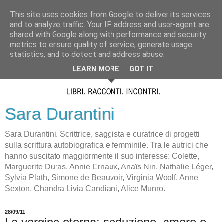
This site uses cookies from Google to deliver its services
and to analyze traffic. Your IP address and user-agent are
shared with Google along with performance and security
metrics to ensure quality of service, generate usage
statistics, and to detect and address abuse.
LEARN MORE
GOT IT
Sara Durantini
Sara Durantini. Scrittrice, saggista e curatrice di progetti
sulla scrittura autobiografica e femminile. Tra le autrici che
hanno suscitato maggiormente il suo interesse: Colette,
Marguerite Duras, Annie Ernaux, Anaïs Nin, Nathalie Léger,
Sylvia Plath, Simone de Beauvoir, Virginia Woolf, Anne
Sexton, Chandra Livia Candiani, Alice Munro.
28/09/11
La vergine eterna: seduzione, amore e