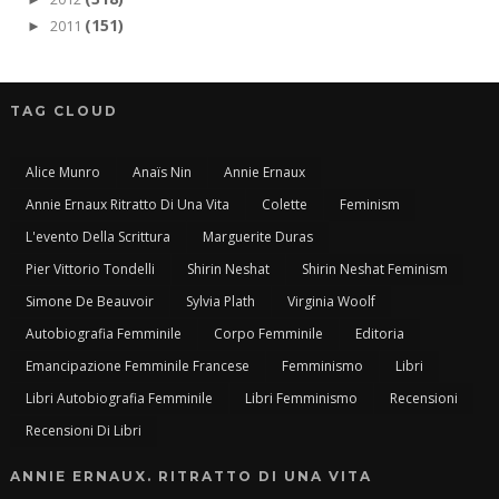
(151)
2011
►
TAG CLOUD
Alice Munro
Anaïs Nin
Annie Ernaux
Annie Ernaux Ritratto Di Una Vita
Colette
Feminism
L'evento Della Scrittura
Marguerite Duras
Pier Vittorio Tondelli
Shirin Neshat
Shirin Neshat Feminism
Simone De Beauvoir
Sylvia Plath
Virginia Woolf
Autobiografia Femminile
Corpo Femminile
Editoria
Emancipazione Femminile Francese
Femminismo
Libri
Libri Autobiografia Femminile
Libri Femminismo
Recensioni
Recensioni Di Libri
ANNIE ERNAUX. RITRATTO DI UNA VITA