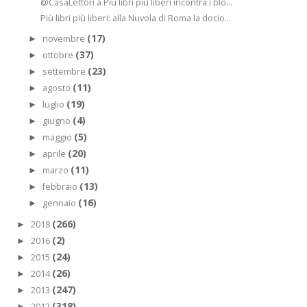
@CasaLettori a Più libri più liberi incontra i blo...
Più libri più liberi: alla Nuvola di Roma la docio...
(17)
novembre
►
(37)
ottobre
►
(23)
settembre
►
(11)
agosto
►
(19)
luglio
►
(4)
giugno
►
(5)
maggio
►
(20)
aprile
►
(11)
marzo
►
(13)
febbraio
►
(16)
gennaio
►
(266)
2018
►
(2)
2016
►
(24)
2015
►
(26)
2014
►
(247)
2013
►
(318)
2012
►