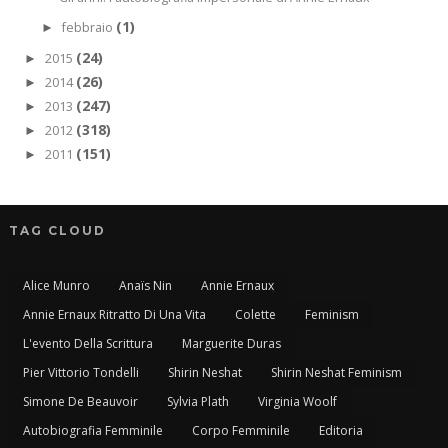
(1)
febbraio
►
(24)
2015
►
(26)
2014
►
(247)
2013
►
(318)
2012
►
(151)
2011
►
TAG CLOUD
Alice Munro
Anaïs Nin
Annie Ernaux
Annie Ernaux Ritratto Di Una Vita
Colette
Feminism
L'evento Della Scrittura
Marguerite Duras
Pier Vittorio Tondelli
Shirin Neshat
Shirin Neshat Feminism
Simone De Beauvoir
Sylvia Plath
Virginia Woolf
Autobiografia Femminile
Corpo Femminile
Editoria