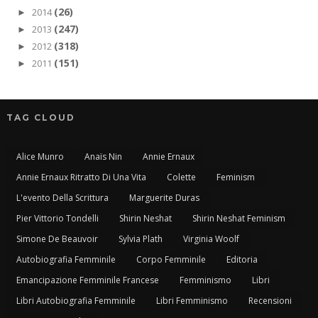
(26)
2014
►
(247)
2013
►
(318)
2012
►
(151)
2011
►
TAG CLOUD
Alice Munro
Anaïs Nin
Annie Ernaux
Annie Ernaux Ritratto Di Una Vita
Colette
Feminism
L'evento Della Scrittura
Marguerite Duras
Pier Vittorio Tondelli
Shirin Neshat
Shirin Neshat Feminism
Simone De Beauvoir
Sylvia Plath
Virginia Woolf
Autobiografia Femminile
Corpo Femminile
Editoria
Emancipazione Femminile Francese
Femminismo
Libri
Libri Autobiografia Femminile
Libri Femminismo
Recensioni