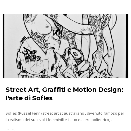
Street Art, Graffiti e Motion Design:
l'arte di Sofles
Sofles (Russel Fenn) street artist australiano , divenuto famoso per
il realismo dei suoi volti femminili e il suo essere poliedrico, ...